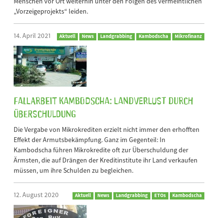
Menschen vor Ort weiterhin unter den Folgen des vermeintlichen
„Vorzeigeprojekts“ leiden.
14. April 2021
Aktuell
News
Landgrabbing
Kambodscha
Mikrofinanz
Fallarbeit Kambodscha: Landverlust durch
Überschuldung
Die Vergabe von Mikrokrediten erzielt nicht immer den erhofften
Effekt der Armutsbekämpfung. Ganz im Gegenteil: In
Kambodscha führen Mikrokredite oft zur Überschuldung der
Ärmsten, die auf Drängen der Kreditinstitute ihr Land verkaufen
müssen, um ihre Schulden zu begleichen.
12. August 2020
Aktuell
News
Landgrabbing
ETOs
Kambodscha