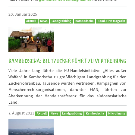
20. Januar 2025
Aktuell
News
Landgrabbing
Kambodscha
Food-First Magazin
Kambodscha: Blutzucker führt zu Vertreibung
Viele Jahre lang führte die EU-Handelsinitiative „Alles außer
Waffen“ in Kambodscha zu großflächigem Landgrabbing für den
Zuckerrohranbau. Tausende wurden vertrieben. Kampagnen von
Menschenrechtsorganisationen, darunter FIAN, führten zur
Aberkennung der Handelspräferenz für das südostasiatische
Land.
7. August 2023
Aktuell
News
Landgrabbing
Kambodscha
Mikrofinanz