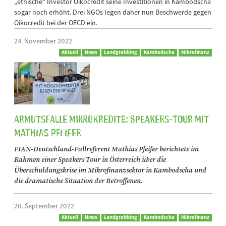
„ethische“ Investor Oikocredit seine Investitionen in Kambodscha
sogar noch erhöht. Drei NGOs legen daher nun Beschwerde gegen
Oikocredit bei der OECD ein.
24. November 2022
Aktuell
News
Landgrabbing
Kambodscha
Mikrofinanz
Armutsfalle Mikrokredite: Speakers-Tour mit
Mathias Pfeifer
FIAN-Deutschland-Fallreferent Mathias Pfeifer berichtete im
Rahmen einer Speakers Tour in Österreich über die
Überschuldungskrise im Mikrofinanzsektor in Kambodscha und
die dramatische Situation der Betroffenen.
20. September 2022
Aktuell
News
Landgrabbing
Kambodscha
Mikrofinanz