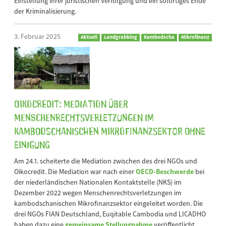
Einstellung ihrer juristischen Verfolgung und ein sofortiges Ende
der Kriminalisierung.
3. Februar 2025
Aktuell
Landgrabbing
Kambodscha
Mikrofinanz
Oikocredit: Mediation über
Menschenrechtsverletzungen im
kambodschanischen Mikrofinanzsektor ohne
Einigung
Am 24.1. scheiterte die Mediation zwischen des drei NGOs und
Oikocredit. Die Mediation war nach einer
OECD-Beschwerde
bei
der niederländischen Nationalen Kontaktstelle (NKS) im
Dezember 2022 wegen Menschenrechtsverletzungen im
kambodschanischen Mikrofinanzsektor eingeleitet worden. Die
drei NGOs FIAN Deutschland, Euqitable Cambodia und LICADHO
haben dazu eine
gemeinsame Stellungnahme
veröffentlicht.