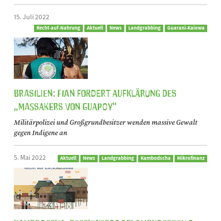
15. Juli 2022
Recht-auf-Nahrung
Aktuell
News
Landgrabbing
Guarani-Kaiowa
Brasilien: FIAN fordert Aufklärung des
„Massakers von Guapoy“
Militärpolizei und Großgrundbesitzer wenden massive Gewalt
gegen Indigene an
5. Mai 2022
Aktuell
News
Landgrabbing
Kambodscha
Mikrofinanz