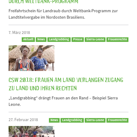
durch Weltbank-Programm
Freifahrtschein für Landraub durch Weltbank-Programm zur
Landtitelvergabe im Nordosten Brasiliens.
7. März 2018
Aktuell
News
Landgrabbing
Presse
Sierra-Leone
Frauenrechte
CSW 2018: Frauen am Land verlangen Zugang
zu Land und ihren Rechten
„Landgrabbing“ drängt Frauen an den Rand – Beispiel Sierra
Leone.
27. Februar 2018
News
Landgrabbing
Sierra-Leone
Frauenrechte