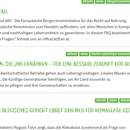
Aktuell
News
BürgerInneniniti
4All
d 4All - Die Europäische Bürger:inneninitiative für das Recht auf Nahrung.
opäische Kommission zum Handeln auffordern, um allen Menschen in Europ
 und nachhaltigen Lebensmitteln zu garantieren. In diesem FAQ beantwor
Fragen? Schreib uns an office[at]fian.at.
Aktuell
News
Rechte zukünftiger Generat
, die uns ernähren – für eine bessere Zukunft für al
dwirtschaftlicher Betriebe gehen auch Lebensgrundlagen, lokales Wissen 
, die künftige Generationen benötigen, um ihr Land souverän zu
me zu pflegen und ihre Gemeinschaften zu ernähren.
Aktuell
News
Klimak
: Belgisches Gericht ebnet den Weg für Klimaklage ge
andwirts Hugues Falys zeigt, dass die Klimakrise zunehmend als Frage von