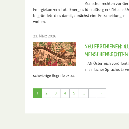
Menschenrechten vor Geric
Energiekonzern TotalEnergies für zulässig erklärt, das U
begründete dies damit, zunächst eine Entscheidung in e
wollen.
23. März 2026
Neu erschienen: I
Menschenrechten k
FIAN Österreich veröffentli
in Einfacher Sprache. Er 
schwierige Begriffe extra.
1
2
3
4
5
...
›
»