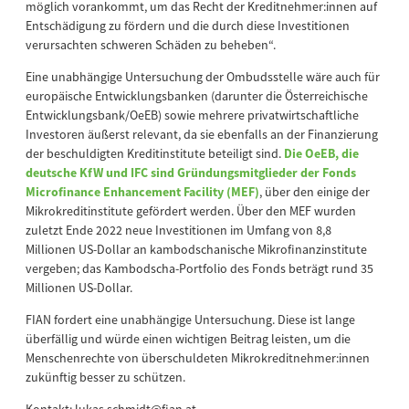
möglich vorankommt, um das Recht der Kreditnehmer:innen auf
Entschädigung zu fördern und die durch diese Investitionen
verursachten schweren Schäden zu beheben“.
Eine unabhängige Untersuchung der Ombudsstelle wäre auch für
europäische Entwicklungsbanken (darunter die Österreichische
Entwicklungsbank/OeEB) sowie mehrere privatwirtschaftliche
Investoren äußerst relevant, da sie ebenfalls an der Finanzierung
der beschuldigten Kreditinstitute beteiligt sind.
Die OeEB, die
deutsche KfW und IFC sind Gründungsmitglieder der Fonds
Microfinance Enhancement Facility (MEF)
, über den einige der
Mikrokreditinstitute gefördert werden. Über den MEF wurden
zuletzt Ende 2022 neue Investitionen im Umfang von 8,8
Millionen US-Dollar an kambodschanische Mikrofinanzinstitute
vergeben; das Kambodscha-Portfolio des Fonds beträgt rund 35
Millionen US-Dollar.
FIAN fordert eine unabhängige Untersuchung. Diese ist lange
überfällig und würde einen wichtigen Beitrag leisten, um die
Menschenrechte von überschuldeten Mikrokreditnehmer:innen
zukünftig besser zu schützen.