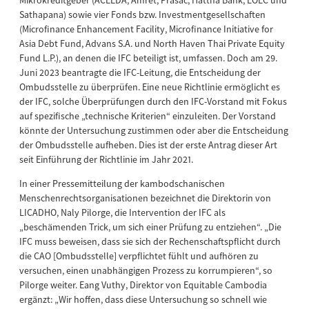
Mikrokreditgeber (ACLEDA, Amret, Prasac, Hattha Bank, LOLC und
Sathapana) sowie vier Fonds bzw. Investmentgesellschaften
(Microfinance Enhancement Facility, Microfinance Initiative for
Asia Debt Fund, Advans S.A. und North Haven Thai Private Equity
Fund L.P.), an denen die IFC beteiligt ist, umfassen. Doch am 29.
Juni 2023 beantragte die IFC-Leitung, die Entscheidung der
Ombudsstelle zu überprüfen. Eine neue Richtlinie ermöglicht es
der IFC, solche Überprüfungen durch den IFC-Vorstand mit Fokus
auf spezifische „technische Kriterien“ einzuleiten. Der Vorstand
könnte der Untersuchung zustimmen oder aber die Entscheidung
der Ombudsstelle aufheben. Dies ist der erste Antrag dieser Art
seit Einführung der Richtlinie im Jahr 2021.
In einer Pressemitteilung der kambodschanischen
Menschenrechtsorganisationen bezeichnet die Direktorin von
LICADHO, Naly Pilorge, die Intervention der IFC als
„beschämenden Trick, um sich einer Prüfung zu entziehen“. „Die
IFC muss beweisen, dass sie sich der Rechenschaftspflicht durch
die CAO [Ombudsstelle] verpflichtet fühlt und aufhören zu
versuchen, einen unabhängigen Prozess zu korrumpieren“, so
Pilorge weiter. Eang Vuthy, Direktor von Equitable Cambodia
ergänzt: „Wir hoffen, dass diese Untersuchung so schnell wie