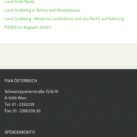
Land Grab Study
Land Grabbing in Kenya and Mozambique
Land Grabbing - Moderne Landnahme und das Recht auf Nahrung
FOODFirst Magazin 2009/1
FIAN ÖSTERREICH
Schwarzspanierstraße 15/6/18
A-1090 Wien
Tel: 01 - 2350239
Fax: 01 - 2360239-20
SPENDENKONTO