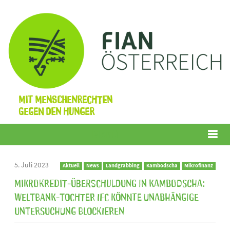
Mit Menschenrechten
gegen den Hunger
Menü
5. Juli 2023
Aktuell
News
Landgrabbing
Kambodscha
Mikrofinanz
Mikrokredit-Überschuldung in Kambodscha:
Weltbank-Tochter IFC könnte unabhängige
Untersuchung blockieren