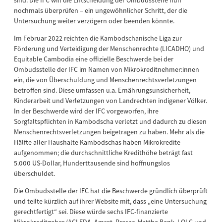
sind. Die IFC will die Entscheidung der Ombudsstelle nun
nochmals überprüfen – ein ungewöhnlicher Schritt, der die
Untersuchung weiter verzögern oder beenden könnte.
Im Februar 2022 reichten die Kambodschanische Liga zur
Förderung und Verteidigung der Menschenrechte (LICADHO) und
Equitable Cambodia eine offizielle Beschwerde bei der
Ombudsstelle der IFC im Namen von Mikrokreditnehmer:innen
ein, die von Überschuldung und Menschenrechtsverletzungen
betroffen sind. Diese umfassen u.a. Ernährungsunsicherheit,
Kinderarbeit und Verletzungen von Landrechten indigener Völker.
In der Beschwerde wird der IFC vorgeworfen, ihre
Sorgfaltspflichten in Kambodscha verletzt und dadurch zu diesen
Menschenrechtsverletzungen beigetragen zu haben. Mehr als die
Hälfte aller Haushalte Kambodschas haben Mikrokredite
aufgenommen; die durchschnittliche Kredithöhe beträgt fast
5.000 US-Dollar, Hunderttausende sind hoffnungslos
überschuldet.
Die Ombudsstelle der IFC hat die Beschwerde gründlich überprüft
und teilte kürzlich auf ihrer Website mit, dass „eine Untersuchung
gerechtfertigt“ sei. Diese würde sechs IFC-finanzierte