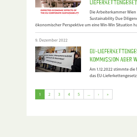
Lieferkettengeset
Die Arbeiterkammer Wien h
Sustainability Due Diligen
ökonomischer Perspektive um eine Win-Win Situation h
9. Dezember 2022
EU-Lieferkettenge
Kommission aber w
Am 1.12.2022 stimmte die 
das EU-Lieferkettengesetz.
1
2
3
4
5
...
›
»