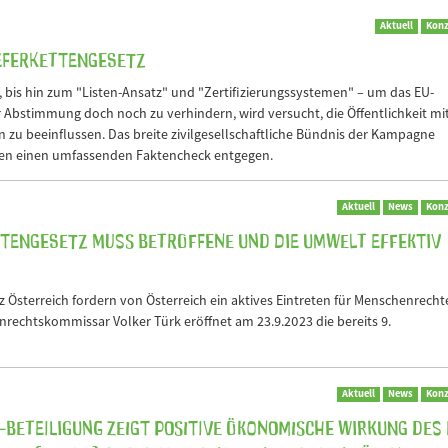
Aktuell
Konz
ieferkettengesetz
bis hin zum "Listen-Ansatz" und "Zertifizierungssystemen" – um das EU-
r Abstimmung doch noch zu verhindern, wird versucht, die Öffentlichkeit mi
zu beeinflussen. Das breite zivilgesellschaftliche Bündnis der Kampagne
hen einen umfassenden Faktencheck entgegen.
Aktuell
News
Konz
ttengesetz muss Betroffene und die Umwelt effektiv
z Österreich fordern von Österreich ein aktives Eintreten für Menschenrecht
echtskommissar Volker Türk eröffnet am 23.9.2023 die bereits 9.
Aktuell
News
Konz
-Beteiligung zeigt positive ökonomische Wirkung des 