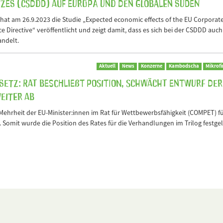
zes (CSDDD) auf Europa und den Globalen Süden
at am 26.9.2023 die Studie „Expected economic effects of the EU Corporat
ce Directive“ veröffentlicht und zeigt damit, dass es sich bei der CSDDD auch
andelt.
Aktuell
News
Konzerne
Kambodscha
Mikrof
setz: Rat beschließt Position, schwächt Entwurf der
eiter ab
Mehrheit der EU-Minister:innen im Rat für Wettbewerbsfähigkeit (COMPET) f
 Somit wurde die Position des Rates für die Verhandlungen im Trilog festgel