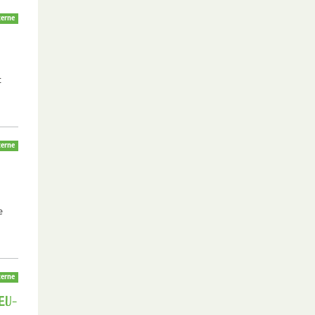
erne
t
erne
e
erne
EU-