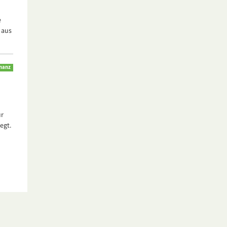
e
 aus
inanz
ür
egt.