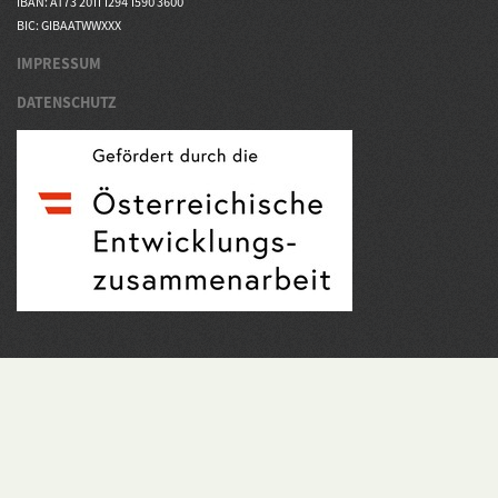
IBAN: AT73 2011 1294 1590 3600
BIC: GIBAATWWXXX
IMPRESSUM
DATENSCHUTZ