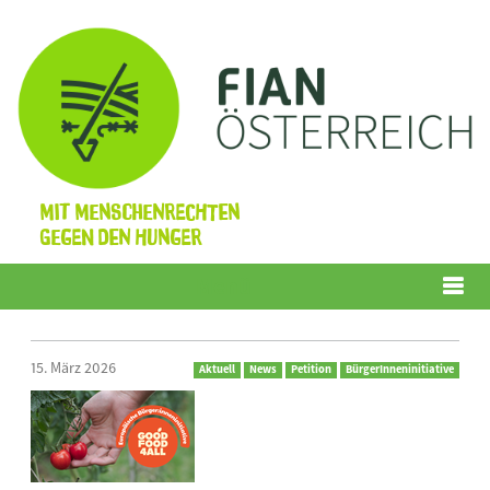
Mit Menschenrechten
gegen den Hunger
Menü
15. März 2026
Aktuell
News
Petition
BürgerInneninitiative