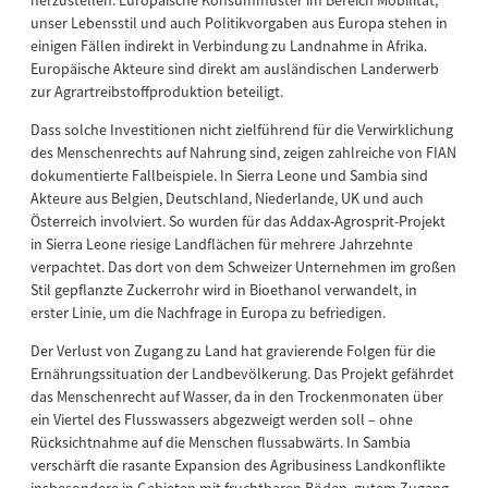
herzustellen. Europäische Konsummuster im Bereich Mobilität,
unser Lebensstil und auch Politikvorgaben aus Europa stehen in
einigen Fällen indirekt in Verbindung zu Landnahme in Afrika.
Europäische Akteure sind direkt am ausländischen Landerwerb
zur Agrartreibstoffproduktion beteiligt.
Dass solche Investitionen nicht zielführend für die Verwirklichung
des Menschenrechts auf Nahrung sind, zeigen zahlreiche von FIAN
dokumentierte Fallbeispiele. In Sierra Leone und Sambia sind
Akteure aus Belgien, Deutschland, Niederlande, UK und auch
Österreich involviert. So wurden für das Addax-Agrosprit-Projekt
in Sierra Leone riesige Landflächen für mehrere Jahrzehnte
verpachtet. Das dort von dem Schweizer Unternehmen im großen
Stil gepflanzte Zuckerrohr wird in Bioethanol verwandelt, in
erster Linie, um die Nachfrage in Europa zu befriedigen.
Der Verlust von Zugang zu Land hat gravierende Folgen für die
Ernährungssituation der Landbevölkerung. Das Projekt gefährdet
das Menschenrecht auf Wasser, da in den Trockenmonaten über
ein Viertel des Flusswassers abgezweigt werden soll – ohne
Rücksichtnahme auf die Menschen flussabwärts. In Sambia
verschärft die rasante Expansion des Agribusiness Landkonflikte