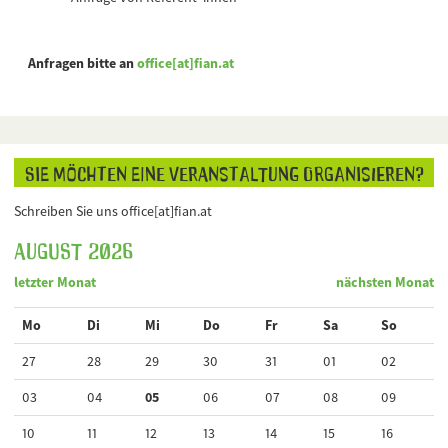
Anfragen bitte an
office[at]fian.at
Sie möchten eine Veranstaltung organisieren?
Schreiben Sie uns office[at]fian.at
August 2026
letzter Monat
nächsten Monat
Mo
Di
Mi
Do
Fr
Sa
So
27
28
29
30
31
01
02
03
04
05
06
07
08
09
10
11
12
13
14
15
16