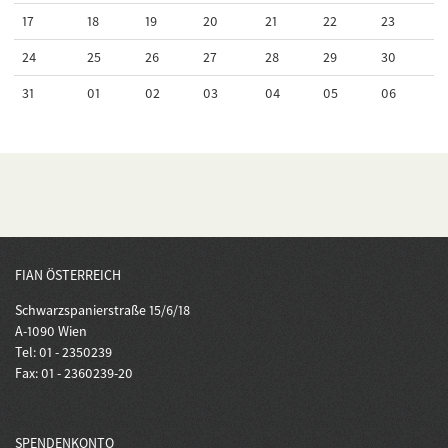
17
18
19
20
21
22
23
24
25
26
27
28
29
30
31
01
02
03
04
05
06
FIAN ÖSTERREICH
Schwarzspanierstraße 15/6/18
A-1090 Wien
Tel: 01 - 2350239
Fax: 01 - 2360239-20
SPENDENKONTO