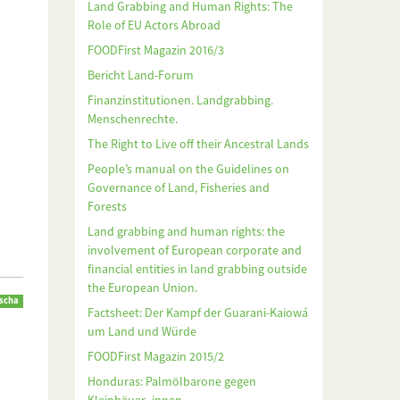
Land Grabbing and Human Rights: The
Role of EU Actors Abroad
FOODFirst Magazin 2016/3
Bericht Land-Forum
Finanzinstitutionen. Landgrabbing.
Menschenrechte.
The Right to Live off their Ancestral Lands
People’s manual on the Guidelines on
Governance of Land, Fisheries and
Forests
Land grabbing and human rights: the
involvement of European corporate and
financial entities in land grabbing outside
the European Union.
scha
Factsheet: Der Kampf der Guarani-Kaiowá
um Land und Würde
FOODFirst Magazin 2015/2
Honduras: Palmölbarone gegen
m