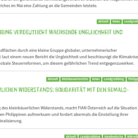
ches im Mai eine Zahlung an die Gemeinden leistete.
Aktuell
News
Landgrab
bing verdeutlicht wachsende Ungleichheit und
ndflächen durch eine kleine Gruppe globaler, unternehmerischer
 laut einem neuen Bericht die Ungleichheit und beschleunigt die Klimakrise
globale Steuerreformen, um diesem gefährlichen Trend entgegenzuwirken.
Aktuell
Kleinbauernrechte
News
Landgrabbing
Philip
rlichen Widerstands: Solidarität mit den Sumalo-
g des kleinbäuerlichen Widerstands, macht FIAN Österreich auf die Situation
en Philippinen aufmerksam und fordert abermals die Einstellung ihrer
inalisierung.
Aktuell
Landgrabbing
Kambodscha
Mikrof