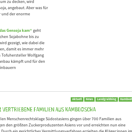
sum zu decken, wird
ja, angebaut. Aber was für
r und der enorme
 das Gensoja kam“
geht
schen Sojabohne bis zu
wird gezeigt, wie dabei die
den, damit es immer mehr
n Tofuhersteller Wolfgang
aanbau kämpft und für den
leinbauern
Aktuell
News
Landgrabbing
Kambod
 vertriebene Familien aus Kambodscha
nalen Menschenrechtsklage Südostasiens gingen über 700 Familien aus
en den größten Zuckerproduzenten Asiens vor und erreichten nun eine
 Durch ein gerichtliches Vermittlungsverfahren erzielten die Kläger:innen i