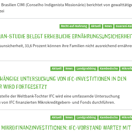
n Brasilien CIMI (Conselho Indigenista Missionário) berichtet von gewalttätig
zei
Recht-auf-Nahrung
Aktuell
News
Guarani-Ka
IAN-Studie belegt erhebliche Ernährungsunsicherhei
unsicherheit, 33,6 Prozent können ihre Familien nicht ausreichend ernähre
Aktuell
News
Landgrabbing
Kambodscha
Mikrof
ängige Untersuchung von IFC-Investitionen in den
r wird fortgesetzt
elle der Weltbank-Tochter IFC wird eine umfassende Untersuchung
) von IFC finanzierten Mikrokreditgebern- und Fonds durchführen.
Aktuell
News
Landgrabbing
Kambodscha
Mikrof
Mikrofinanzinvestitionen: IFC-Vorstand wartet mit