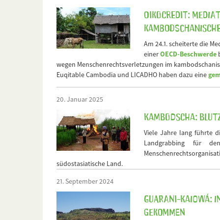
Oikocredit: Media
kambodschanische
Am 24.1. scheiterte die M
einer
OECD-Beschwerde
b
wegen Menschenrechtsverletzungen im kambodschanisch
Euqitable Cambodia und LICADHO haben dazu eine
gem
20. Januar 2025
Kambodscha: Blutz
Viele Jahre lang führte 
Landgrabbing für de
Menschenrechtsorganisat
südostasiatische Land.
21. September 2024
Guarani-Kaiowá: I
gekommen