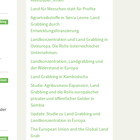
Kleinbäuer_innen
Land für Menschen statt für Profite
Agrartreibstoffe in Sierra Leone: Land
bing
Grabbing durch
Entwicklungsfinanzierung
Landkonzentration und Land Grabbing in
Osteuropa. Die Rolle österreichischer
Unternehmen.
.
Landkonzentration, Landgrabbing und
der Widerstand in Europa
Land Grabbing in Kambodscha
pinen
Studie: Agribusiness-Expansion, Land
Grabbing und die Rolle europäischer
privater und öffentlicher Gelder in
Sambia
 der
Update: Studie zu Land Grabbing und
Landkonzentration in Europa
The European Union and the Global Land
Grab
inanz