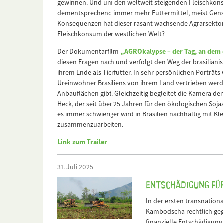
gewinnen. Und um den weltweit steigenden Fleischkon
dementsprechend immer mehr Futtermittel, meist Genso
Konsequenzen hat dieser rasant wachsende Agrarsekto
Fleischkonsum der westlichen Welt?
Der Dokumentarfilm
„AGROkalypse – der Tag, an dem
diesen Fragen nach und verfolgt den Weg der brasiliani
ihrem Ende als Tierfutter. In sehr persönlichen Porträts 
Ureinwohner Brasiliens von ihrem Land vertrieben wer
Anbauflächen gibt. Gleichzeitig begleitet die Kamera de
Heck, der seit über 25 Jahren für den ökologischen Soj
es immer schwieriger wird in Brasilien nachhaltig mit K
zusammenzuarbeiten.
Link zum Trailer
31. Juli 2025
Entschädigung für
In der ersten transnatio
Kambodscha rechtlich geg
finanzielle Entschädigung.