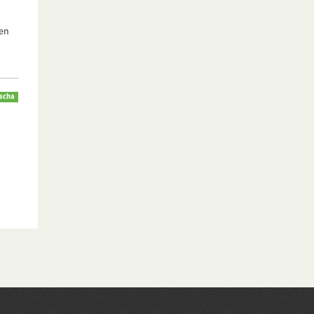
nen
scha