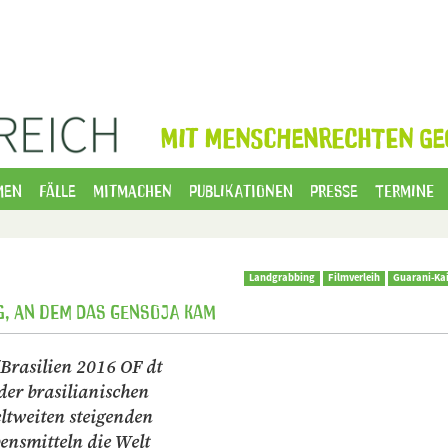
MIT MENSCHENRECHTEN GE
men
Fälle
Mitmachen
Publikationen
Presse
Termine
Landgrabbing
Filmverleih
Guarani-Ka
g, an dem das Gensoja kam
Brasilien 2016 OF dt
er brasilianischen
tweiten steigenden
ensmitteln die Welt