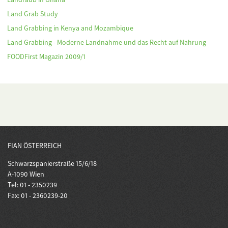
Land Grab Study
Land Grabbing in Kenya and Mozambique
Land Grabbing - Moderne Landnahme und das Recht auf Nahrung
FOODFirst Magazin 2009/1
FIAN ÖSTERREICH
Schwarzspanierstraße 15/6/18
A-1090 Wien
Tel: 01 - 2350239
Fax: 01 - 2360239-20