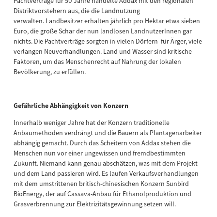
Pachtverträge für 50 Jahre handelte Addax mit den regionalen
Distriktvorstehern aus, die die Landnutzung
verwalten. Landbesitzer erhalten jährlich pro Hektar etwa sieben
Euro, die große Schar der nun landlosen LandnutzerInnen gar
nichts. Die Pachtverträge sorgten in vielen Dörfern für Ärger, viele
verlangen Neuverhandlungen. Land und Wasser sind kritische
Faktoren, um das Menschenrecht auf Nahrung der lokalen
Bevölkerung, zu erfüllen.
Gefährliche Abhängigkeit von Konzern
Innerhalb weniger Jahre hat der Konzern traditionelle
Anbaumethoden verdrängt und die Bauern als Plantagenarbeiter
abhängig gemacht. Durch das Scheitern von Addax stehen die
Menschen nun vor einer ungewissen und fremdbestimmten
Zukunft. Niemand kann genau abschätzen, was mit dem Projekt
und dem Land passieren wird. Es laufen Verkaufsverhandlungen
mit dem umstrittenen britisch-chinesischen Konzern Sunbird
BioEnergy, der auf Cassava-Anbau für Ethanolproduktion und
Grasverbrennung zur Elektrizitätsgewinnung setzen will.