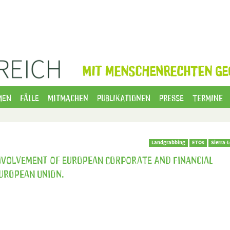
MIT MENSCHENRECHTEN GE
men
Fälle
Mitmachen
Publikationen
Presse
Termine
Landgrabbing
ETOs
Sierra-
nvolvement of European corporate and financial
European Union.