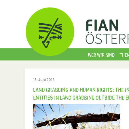
Wer wir sind
The
13. Juni 2016
Land grabbing and human rights: the i
entities in land grabbing outside the 