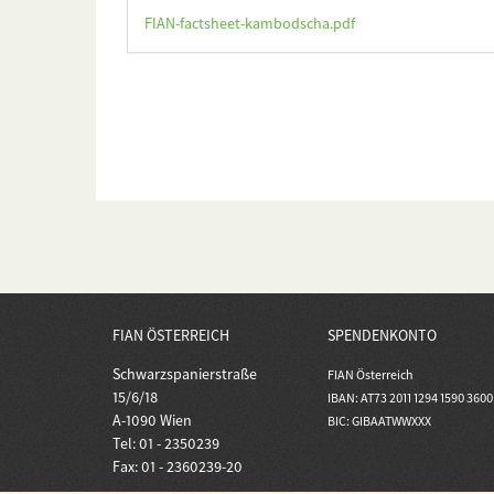
FIAN-factsheet-kambodscha.pdf
FIAN ÖSTERREICH
SPENDENKONTO
Schwarzspanierstraße
FIAN Österreich
15/6/18
IBAN: AT73 2011 1294 1590 3600
A-1090 Wien
BIC: GIBAATWWXXX
Tel: 01 - 2350239
Fax: 01 - 2360239-20