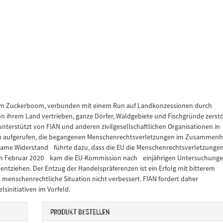
em Zuckerboom, verbunden mit einem Run auf Landkonzessionen durch
n ihrem Land vertrieben, ganze Dörfer, Waldgebiete und Fischgründe zerstö
terstützt von FIAN und anderen zivilgesellschaftlichen Organisationen in
u aufgerufen, die begangenen Menschenrechtsverletzungen im Zusammen
same Widerstand führte dazu, dass die EU die Menschenrechtsverletzunge
Im Februar 2020 kam die EU-Kommission nach einjährigen Untersuchung
entziehen. Der Entzug der Handelspräferenzen ist ein Erfolg mit bitterem
menschenrechtliche Situation nicht verbessert. FIAN fordert daher
initiativen im Vorfeld.
Produkt bestellen