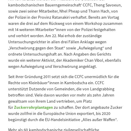
kambodschanischen Bauerngemeinschaft‘ CCFC, Theng Savoeun,
sowie zwei seiner Mitarbeiter, Nhel Pheap und Thann Hach, von
der Polizei in der Provinz Ratanakiri verhaftet. Bereits am Vortag
waren die drei auf dem Rückweg von einem Workshop zusammen
mit 14 weiteren Mitarbeiter*innen von der Polizei festgehalten
und verhört worden. Am 22. Mai erhob der zuständige
Untersuchungsrichter in allen drei Fällen Anklage wegen
„Verschwörung gegen den Staat“ sowie „Aufwiegelung“ und
ordnete Untersuchungshaft an. Nach Angaben des Gerichts
wurde ein weiterer Aktivist, der Akademiker Chan Vibol, ebenfalls
wegen Aufwiegelung und Verschwörung angeklagt.
Seit ihrer Gründung 2011 setzt sich die CCFC unermüdlich für die
Rechte von Kleinbäuer*innen in Kambodscha ein. CCFC
unterstützt Dutzende von Gemeinden, die von Landgrabbing
betroffen sind. Viele davon wurden vor mehr als zehn Jahren
gewaltsam von ihrem Land vertrieben, um Platz
für
Zuckerrohrplantagen
zu schaffen. Der dort angebaute Zucker
wurde zollfrei in die Europäische Union exportiert, bis 2020
begünstigt durch die EU-Handelsinitiative „Alles außer Waffen“.
Mehr als 60 kambodschanische zivilgesellschaftliche