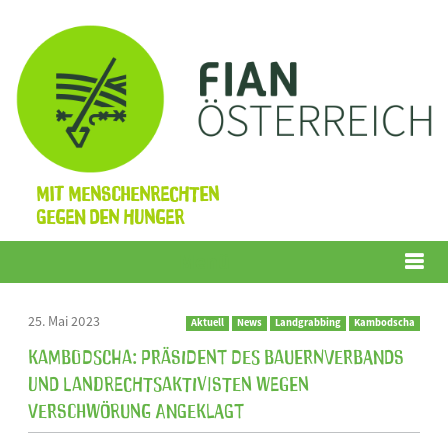
Mit Menschenrechten
gegen den Hunger
Menü
25. Mai 2023
Aktuell
News
Landgrabbing
Kambodscha
Kambodscha: Präsident des Bauernverbands
und Landrechtsaktivisten wegen
Verschwörung angeklagt