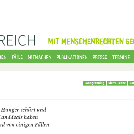
MIT MENSCHENRECHTEN GE
men
Fälle
Mitmachen
Publikationen
Presse
Termine
Landgrabbing
Sierra-Leone
Sa
n Hunger schürt und
Landdeals haben
d von einigen Fällen