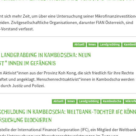
t sich mehr Zeit, um über eine Untersuchung seiner Mikrofinanzinvestitio
den. Zivilgesellschaftliche Organisationen, darunter FIAN Österreich, sind
Vorstand verfasst.
Aktuell
News
Landgrabbing
Kambod
 Landgrabbing in Kambodscha: Neun
st*innen im Gefängnis
ktivist*innen aus der Provinz Koh Kong, die sich friedlich für ihre Rechte
haftet und angeklagt. Menschenrechtsaktivist*innen in Kambodscha werden
urch Justiz und Polizei.
Aktuell
News
Landgrabbing
Kambodscha
Mikrof
schuldung in Kambodscha: Weltbank-Tochter IFC kön
rsuchung blockieren
lle der International Finance Corporation (IFC), ein Mitglied der Weltbank