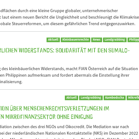
ndflächen durch eine kleine Gruppe globaler, unternehmerischer
 laut einem neuen Bericht die Ungleichheit und beschleunigt die Klimakrise
globale Steuerreformen, um diesem gefährlichen Trend entgegenzuwirken.
Aktuell
Kleinbauernrechte
News
Landgrabbing
Philip
rlichen Widerstands: Solidarität mit den Sumalo-
g des kleinbäuerlichen Widerstands, macht FIAN Österreich auf die Situation
en Philippinen aufmerksam und fordert abermals die Einstellung ihrer
inalisierung.
Aktuell
Landgrabbing
Kambodscha
Mikrof
tion über Menschenrechtsverletzungen im
n Mikrofinanzsektor ohne Einigung
ediation zwischen des drei NGOs und Oikocredit. Die Mediation war nach
ei der niederländischen Nationalen Kontaktstelle (NKS) im Dezember 2022