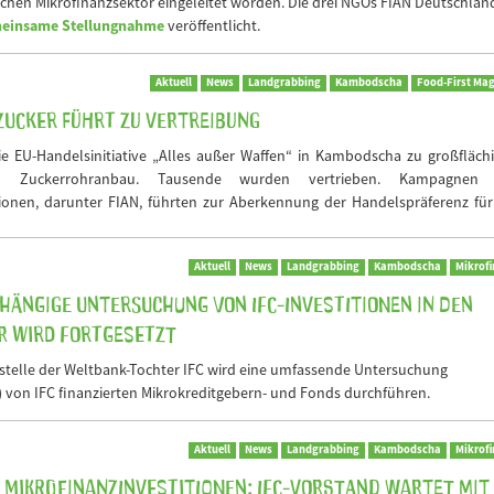
en Mikrofinanzsektor eingeleitet worden. Die drei NGOs FIAN Deutschlan
einsame Stellungnahme
veröffentlicht.
Aktuell
News
Landgrabbing
Kambodscha
Food-First Ma
ucker führt zu Vertreibung
die EU-Handelsinitiative „Alles außer Waffen“ in Kambodscha zu großfläc
n Zuckerrohranbau. Tausende wurden vertrieben. Kampagnen
ionen, darunter FIAN, führten zur Aberkennung der Handelspräferenz für
Aktuell
News
Landgrabbing
Kambodscha
Mikrof
ängige Untersuchung von IFC-Investitionen in den
r wird fortgesetzt
elle der Weltbank-Tochter IFC wird eine umfassende Untersuchung
) von IFC finanzierten Mikrokreditgebern- und Fonds durchführen.
Aktuell
News
Landgrabbing
Kambodscha
Mikrof
Mikrofinanzinvestitionen: IFC-Vorstand wartet mit