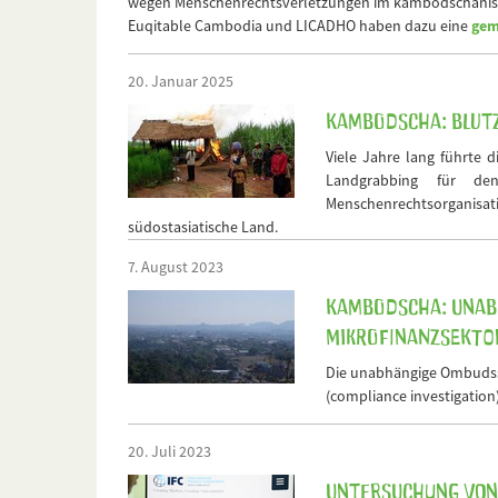
wegen Menschenrechtsverletzungen im kambodschanisch
Euqitable Cambodia und LICADHO haben dazu eine
gem
20. Januar 2025
Kambodscha: Blutz
Viele Jahre lang führte 
Landgrabbing für de
Menschenrechtsorganisat
südostasiatische Land.
7. August 2023
Kambodscha: Unabh
Mikrofinanzsekto
Die unabhängige Ombudsst
(compliance investigation
20. Juli 2023
Untersuchung von 