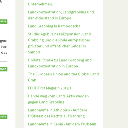
d,
Unternehmen.
Landkonzentration, Landgrabbing und
der Widerstand in Europa
gazin
Land Grabbing in Kambodscha
Studie: Agribusiness-Expansion, Land
Grabbing und die Rolle europäischer
higem
privater und öffentlicher Gelder in
 von
Sambia
 das
Update: Studie zu Land Grabbing und
Landkonzentration in Europa
inanz
The European Union and the Global Land
Grab
FOODFirst Magazin 2012/1
Hände weg vom Land. Aktiv werden
gegen Land Grabbing.
Landnahme in Äthiopien - Auf dem
Prüfstein des Rechts auf Nahrung
inanz
Landnahme in Kenia - Auf dem Prüfstein