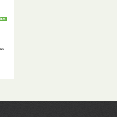
pinen
nan