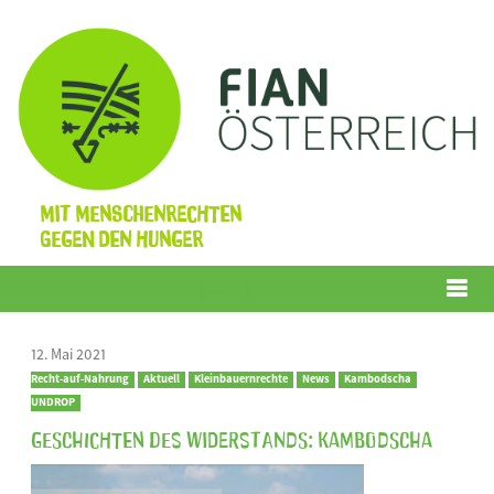
Mit Menschenrechten
gegen den Hunger
Menü
12. Mai 2021
Recht-auf-Nahrung
Aktuell
Kleinbauernrechte
News
Kambodscha
UNDROP
Geschichten des Widerstands: Kambodscha