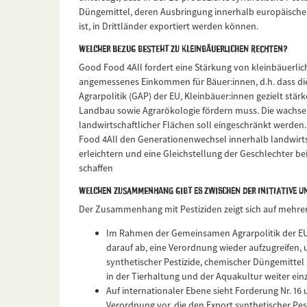
Düngemittel, deren Ausbringung innerhalb europäische
ist, in Drittländer exportiert werden können.
Welcher Bezug besteht zu kleinbäuerlichen Rechten?
Good Food 4All fordert eine Stärkung von kleinbäuerlich
angemessenes Einkommen für Bäuer:innen, d.h. dass d
Agrarpolitik (GAP) der EU, Kleinbäuer:innen gezielt stä
Landbau sowie Agrarökologie fördern muss. Die wachs
landwirtschaftlicher Flächen soll eingeschränkt werden
Food 4All den Generationenwechsel innerhalb landwirts
erleichtern und eine Gleichstellung der Geschlechter b
schaffen
Welchen Zusammenhang gibt es zwischen der Initiative u
Der Zusammenhang mit Pestiziden zeigt sich auf mehre
Im Rahmen der Gemeinsamen Agrarpolitik der EU (
darauf ab, eine Verordnung wieder aufzugreifen,
synthetischer Pestizide, chemischer Düngemittel 
in der Tierhaltung und der Aquakultur weiter ei
Auf internationaler Ebene sieht Forderung Nr. 16
Verordnung vor, die den Export synthetischer Pe