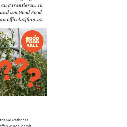
 zu garantieren. In
 rund um Good Food
n office[at]fian.at.
rektdemokratisches
affen wurde, damit