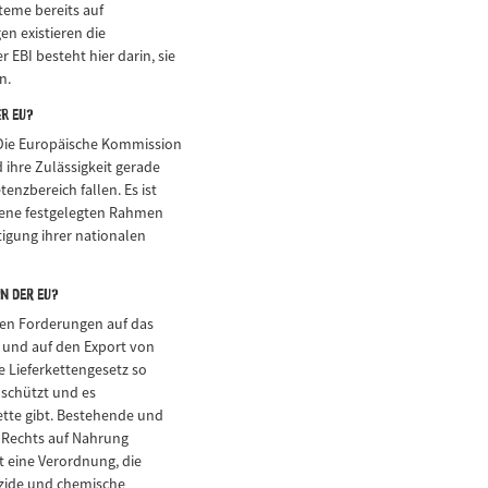
teme bereits auf
en existieren die
EBI besteht hier darin, sie
n.
er EU?
. Die Europäische Kommission
 ihre Zulässigkeit gerade
enzbereich fallen. Es ist
Ebene festgelegten Rahmen
igung ihrer nationalen
n der EU?
hren Forderungen auf das
 und auf den Export von
e Lieferkettengesetz so
 schützt und es
ette gibt. Bestehende und
Rechts auf Nahrung
t eine Verordnung, die
izide und chemische