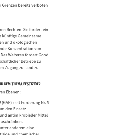
r Grenzen bereits verboten
en Rechten. Sie fordert ein
ie künftige Gemeinsame
rken und ökologischen
ende Konzentration von
. Des Weiteren fordert Good
chaftlicher Betriebe zu
eim Zugang zu Land zu
nd dem Thema Pestizide?
ren Ebenen:
GAP) zielt Forderung Nr. 5
 um den Einsatz
und antimikrobieller Mittel
nzuschränken.
 unter anderem eine
stizide und chemischer