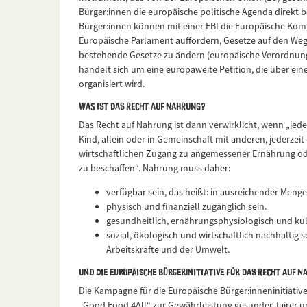
Bürger:innen die europäische politische Agenda direkt 
Bürger:innen können mit einer EBI die Europäische Ko
Europäische Parlament auffordern, Gesetze auf den Weg
bestehende Gesetze zu ändern (europäische Verordnunge
handelt sich um eine europaweite Petition, die über eine
organisiert wird.
Was ist das Recht auf Nahrung?
Das Recht auf Nahrung ist dann verwirklicht, wenn „jede
Kind, allein oder in Gemeinschaft mit anderen, jederzei
wirtschaftlichen Zugang zu angemessener Ernährung ode
zu beschaffen“. Nahrung muss daher:
verfügbar sein, das heißt: in ausreichender Meng
physisch und finanziell zugänglich sein.
gesundheitlich, ernährungsphysiologisch und kul
sozial, ökologisch und wirtschaftlich nachhaltig 
Arbeitskräfte und der Umwelt.
Und die Europäische Bürgerinitiative für das Recht auf 
Die Kampagne für die Europäische Bürger:inneninitiativ
„Good Food 4All“ zur Gewährleistung gesunder, fairer u