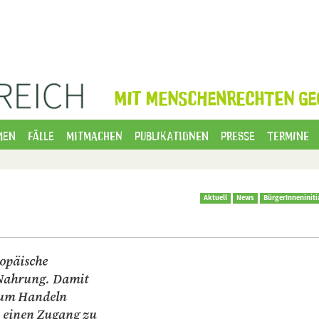
MIT MENSCHENRECHTEN GE
men
Fälle
Mitmachen
Publikationen
Presse
Termine
Aktuell
News
BürgerInneniniti
ropäische
 Nahrung. Damit
zum Handeln
 einen Zugang zu