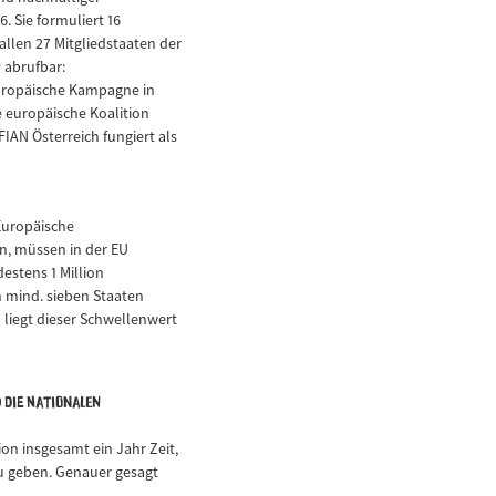
. Sie formuliert 16
llen 27 Mitgliedstaaten der
r
abrufbar:
europäische Kampagne in
e europäische Koalition
AN Österreich fungiert als
Europäische
en, müssen in der EU
destens 1 Million
 mind. sieben Staaten
 liegt dieser Schwellenwert
d die nationalen
n insgesamt ein Jahr Zeit,
zu geben. Genauer gesagt