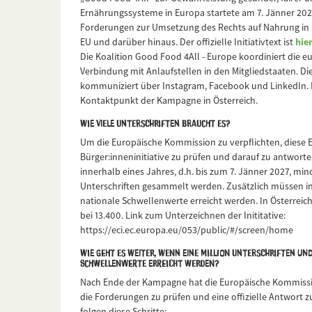
Ernährungssysteme in Europa startete am 7. Jänner 2026
Forderungen zur Umsetzung des Rechts auf Nahrung in a
EU und darüber hinaus. Der offizielle Initiativtext ist
hie
Die Koalition Good Food 4All - Europe koordiniert die 
Verbindung mit Anlaufstellen in den Mitgliedstaaten. Di
kommuniziert über Instagram, Facebook und LinkedIn. FI
Kontaktpunkt der Kampagne in Österreich.
Wie viele Unterschriften braucht es?
Um die Europäische Kommission zu verpflichten, diese 
Bürger:inneninitiative zu prüfen und darauf zu antwort
innerhalb eines Jahres, d.h. bis zum 7. Jänner 2027, min
Unterschriften gesammelt werden. Zusätzlich müssen in
nationale Schwellenwerte erreicht werden. In Österreich
bei 13.400. Link zum Unterzeichnen der Inititative:
https://eci.ec.europa.eu/053/public/#/screen/home
Wie geht es weiter, wenn eine Million Unterschriften un
Schwellenwerte erreicht werden?
Nach Ende der Kampagne hat die Europäische Kommissio
die Forderungen zu prüfen und eine offizielle Antwort 
folgen diese Schritte: