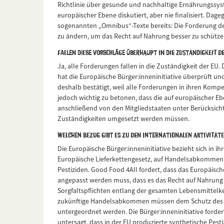
Richtlinie über gesunde und nachhaltige Ernährungssys
europäischer Ebene diskutiert, aber nie finalisiert. Dageg
sogenannten „Omnibus“-Texte bereits: Die Forderung der 
zu ändern, um das Recht auf Nahrung besser zu schütze
Fallen diese Vorschläge überhaupt in die Zuständigkeit d
Ja, alle Forderungen fallen in die Zuständigkeit der EU
hat die Europäische Bürger:inneninitiative überprüft und
deshalb bestätigt, weil alle Forderungen in ihren Kompet
jedoch wichtig zu betonen, dass die auf europäischer 
anschließend von den Mitgliedstaaten unter Berücksicht
Zuständigkeiten umgesetzt werden müssen.
Welchen Bezug gibt es zu den internationalen Aktivitäte
Die Europäische Bürger:inneninitiative bezieht sich in i
Europäische Lieferkettengesetz, auf Handelsabkommen
Pestiziden. Good Food 4All fordert, dass das Europäisch
angepasst werden muss, dass es das Recht auf Nahrung
Sorgfaltspflichten entlang der gesamten Lebensmittelk
zukünftige Handelsabkommen müssen dem Schutz des 
untergeordnet werden. Die Bürger:inneninitiative forder
untersagt, dass in der EU produzierte synthetische Pest