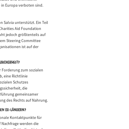
e in Europa verboten sind.
n Salvia unterstützt. Ein Teil
 Charities Aid Foundation
uht jedoch größtenteils auf
 dem Steering Committee
anisationen ist auf der
ssicherheit?
er Forderung zum sozialen
, eine Richtlinie
sozialen Schutzes
ssicherheit, die
inführung gemeinsamer
ung des Rechts auf Nahrung.
ren EU-Ländern?
ionale Kontaktpunkte für
f Nachfrage werden die