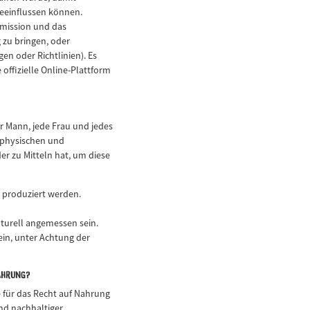
beeinflussen können.
mmission und das
 zu bringen, oder
n oder Richtlinien). Es
 offizielle Online-Plattform
r Mann, jede Frau und jedes
t physischen und
r zu Mitteln hat, um diese
e produziert werden.
turell angemessen sein.
sein, unter Achtung der
Nahrung?
e für das Recht auf Nahrung
nd nachhaltiger