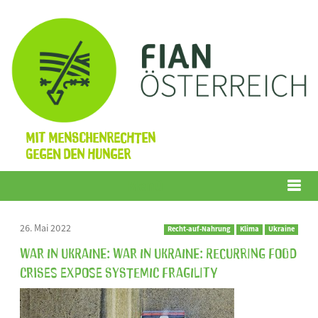
Mit Menschenrechten
gegen den Hunger
Menü
26. Mai 2022
Recht-auf-Nahrung
Klima
Ukraine
War in Ukraine: War in Ukraine: Recurring Food
Crises Expose Systemic Fragility