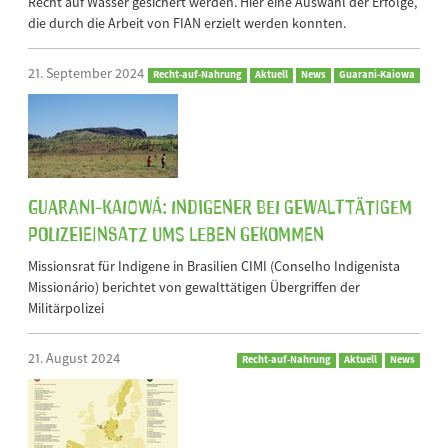
Recht auf Wasser gesichert werden. Hier eine Auswahl der Erfolge,
die durch die Arbeit von FIAN erzielt werden konnten.
21. September 2024
Recht-auf-Nahrung
Aktuell
News
Guarani-Kaiowa
Guarani-Kaiowá: Indigener bei gewalttätigem
Polizeieinsatz ums Leben gekommen
Missionsrat für Indigene in Brasilien CIMI (Conselho Indigenista
Missionário) berichtet von gewalttätigen Übergriffen der
Militärpolizei
21. August 2024
Recht-auf-Nahrung
Aktuell
News