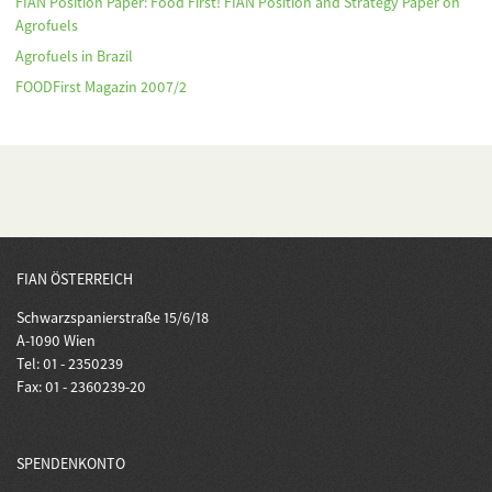
FIAN Position Paper: Food First! FIAN Position and Strategy Paper on
Agrofuels
Agrofuels in Brazil
FOODFirst Magazin 2007/2
FIAN ÖSTERREICH
Schwarzspanierstraße 15/6/18
A-1090 Wien
Tel: 01 - 2350239
Fax: 01 - 2360239-20
SPENDENKONTO