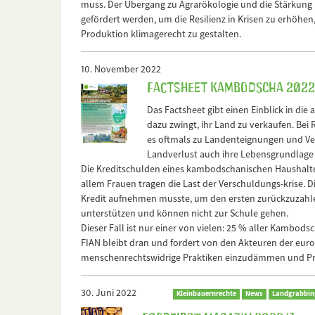
muss. Der Übergang zu Agrarökologie und die Stärkung
gefördert werden, um die Resilienz in Krisen zu erhöh
Produktion klimagerecht zu gestalten.
10. November 2022
Factsheet Kambodscha 2022
Das Factsheet gibt einen Einblick in di
dazu zwingt, ihr Land zu verkaufen. Be
es oftmals zu Landenteignungen und Ver
Landverlust auch ihre Lebensgrundlage 
Die Kreditschulden eines kambodschanischen Haushalte
allem Frauen tragen die Last der Verschuldungs-krise. 
Kredit aufnehmen musste, um den ersten zurückzuzahlen
unterstützen und können nicht zur Schule gehen.
Dieser Fall ist nur einer von vielen: 25 % aller Kambods
FIAN bleibt dran und fordert von den Akteuren der eur
menschenrechtswidrige Praktiken einzudämmen und P
30. Juni 2022
Kleinbauernrechte
News
Landgrabbin