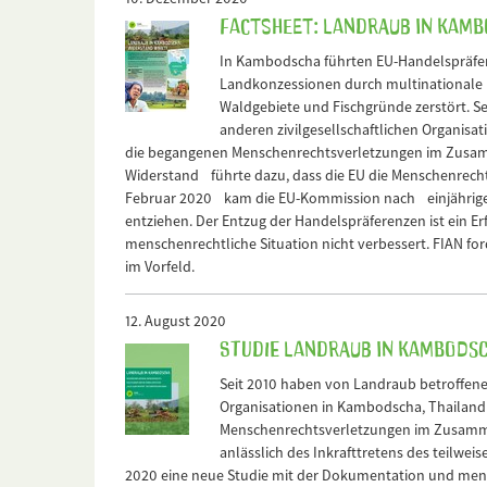
Factsheet: Landraub in Kamb
In Kambodscha führten EU-Handelspräfe
Landkonzessionen durch multinationale I
Waldgebiete und Fischgründe zerstört. S
anderen zivilgesellschaftlichen Organis
die begangenen Menschenrechtsverletzungen im Zusam
Widerstand führte dazu, dass die EU die Menschenrec
Februar 2020 kam die EU-Kommission nach einjährigen
entziehen. Der Entzug der Handelspräferenzen ist ein E
menschenrechtliche Situation nicht verbessert. FIAN f
im Vorfeld.
12. August 2020
Studie Landraub in Kambods
Seit 2010 haben von Landraub betroffene
Organisationen in Kambodscha, Thailand 
Menschenrechtsverletzungen im Zusammen
anlässlich des Inkrafttretens des teilw
2020 eine neue Studie mit der Dokumentation und men