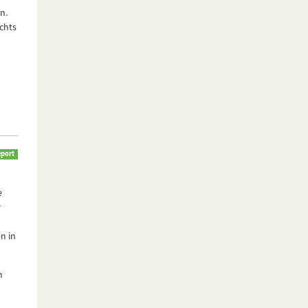
n.
chts
port
e
r
n in
m