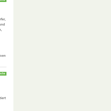
fer,
 und
n,
iven
scha
iert