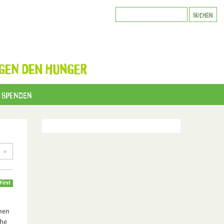
GEN DEN HUNGER
Spenden
)
»
irst
enen
che