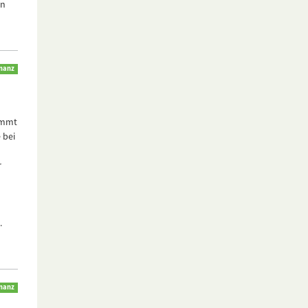
en
inanz
kommt
 bei
r
.
inanz