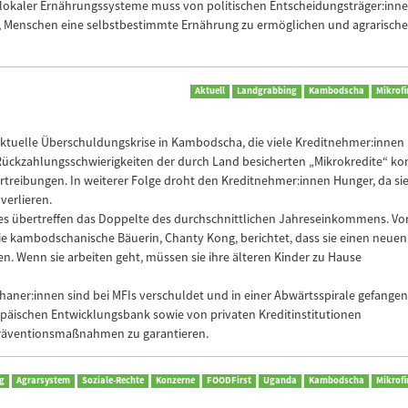
 lokaler Ernährungssysteme muss von politischen Entscheidungsträger:inn
en, Menschen eine selbstbestimmte Ernährung zu ermöglichen und agrarische
Aktuell
Landgrabbing
Kambodscha
Mikrof
e aktuelle Überschuldungskrise in Kambodscha, die viele Kreditnehmer:innen
i Rückzahlungsschwierigkeiten der durch Land besicherten „Mikrokredite“ 
treibungen. In weiterer Folge droht den Kreditnehmer:innen Hunger, da sie
verlieren.
s übertreffen das Doppelte des durchschnittlichen Jahreseinkommens. Vo
Die kambodschanische Bäuerin, Chanty Kong, berichtet, dass sie einen neuen
. Wenn sie arbeiten geht, müssen sie ihre älteren Kinder zu Hause
chaner:innen sind bei MFIs verschuldet und in einer Abwärtsspirale gefangen
opäischen Entwicklungsbank sowie von privaten Kreditinstitutionen
räventionsmaßnahmen zu garantieren.
g
Agrarsystem
Soziale-Rechte
Konzerne
FOODFirst
Uganda
Kambodscha
Mikrof