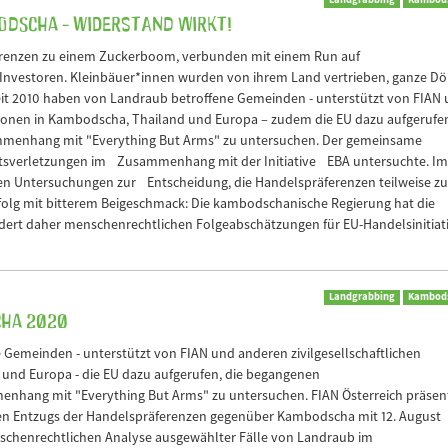
odscha - Widerstand wirkt!
renzen zu einem Zuckerboom, verbunden mit einem Run auf
nvestoren. Kleinbäuer*innen wurden von ihrem Land vertrieben, ganze Dör
eit 2010 haben von Landraub betroffene Gemeinden - unterstützt von FIAN
ationen in Kambodscha, Thailand und Europa – zudem die EU dazu aufgerufe
menhang mit "Everything But Arms" zu untersuchen. Der gemeinsame
htsverletzungen im Zusammenhang mit der Initiative EBA untersuchte. Im
 Untersuchungen zur Entscheidung, die Handelspräferenzen teilweise zu
rfolg mit bitterem Beigeschmack: Die kambodschanische Regierung hat die
ordert daher menschenrechtlichen Folgeabschätzungen für EU-Handelsinitiat
Landgrabbing
Kambod
cha 2020
 Gemeinden - unterstützt von FIAN und anderen zivilgesellschaftlichen
und Europa - die EU dazu aufgerufen, die begangenen
hang mit "Everything But Arms" zu untersuchen. FIAN Österreich präsent
eisen Entzugs der Handelspräferenzen gegenüber Kambodscha mit 12. August
schenrechtlichen Analyse ausgewählter Fälle von Landraub im