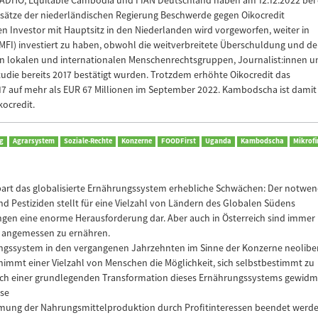
ADHO, Equitable Cambodia und FIAN Deutschland haben am 12.12.2022 bei 
tsätze der niederländischen Regierung Beschwerde gegen Oikocredit
en Investor mit Hauptsitz in den Niederlanden wird vorgeworfen, weiter in
MFI) investiert zu haben, obwohl die weitverbreitete Überschuldung und d
n lokalen und internationalen Menschenrechtsgruppen, Journalist:innen u
tudie bereits 2017 bestätigt wurden. Trotzdem erhöhte Oikocredit das
7 auf mehr als EUR 67 Millionen im September 2022. Kambodscha ist damit
kocredit.
g
Agrarsystem
Soziale-Rechte
Konzerne
FOODFirst
Uganda
Kambodscha
Mikrof
nbart das globalisierte Ernährungssystem erhebliche Schwächen: Der notwen
 Pestiziden stellt für eine Vielzahl von Ländern des Globalen Südens
ungen eine enorme Herausforderung dar. Aber auch in Österreich sind immer
 angemessen zu ernähren.
rungssystem in den vergangenen Jahrzehnten im Sinne der Konzerne neolibe
 nimmt einer Vielzahl von Menschen die Möglichkeit, sich selbstbestimmt zu
nach einer grundlegenden Transformation dieses Ernährungssystems gewidm
ise
hmung der Nahrungsmittelproduktion durch Profitinteressen beendet werd