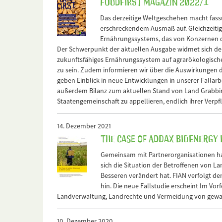
FOODFirst Magazin 2022/1
Das derzeitige Weltgeschehen macht fassun
erschreckendem Ausmaß auf. Gleichzeitig 
Ernährungssystems, das von Konzernen do
Der Schwerpunkt der aktuellen Ausgabe widmet sich den 
zukunftsfähiges Ernährungssystem auf agrarökologisch
zu sein. Zudem informieren wir über die Auswirkungen 
geben Einblick in neue Entwicklungen in unserer Fallarb
außerdem Bilanz zum aktuellen Stand von Land Grabbing. 
Staatengemeinschaft zu appellieren, endlich ihrer Verp
14. Dezember 2021
The Case of Addax Bioenergy 
Gemeinsam mit Partnerorganisationen hat 
sich die Situation der Betroffenen von L
Besseren verändert hat. FIAN verfolgt den
hin. Die neue Fallstudie erscheint Im Vor
Landverwaltung, Landrechte und Vermeidung von gewal
10. Dezember 2020