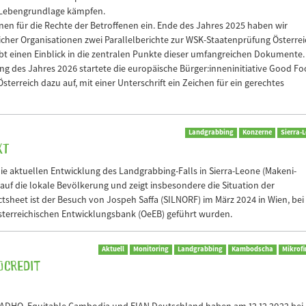
 Lebengrundlage kämpfen.
enen für die Rechte der Betroffenen ein. Ende des Jahres 2025 haben wir
icher Organisationen zwei Parallelberichte zur WSK-Staatenprüfung Österrei
 gibt einen Einblick in die zentralen Punkte dieser umfangreichen Dokumente.
ng des Jahres 2026 startete die europäische Bürger:inneninitiative Good Fo
Österreich dazu auf, mit einer Unterschrift ein Zeichen für ein gerechtes
Landgrabbing
Konzerne
Sierra-
kt
die aktuellen Entwicklung des Landgrabbing-Falls in Sierra-Leone (Makeni-
auf die lokale Bevölkerung und zeigt insbesondere die Situation der
ctsheet ist der Besuch von Jospeh Saffa (SILNORF) im März 2024 in Wien, bei
terreichischen Entwicklungsbank (OeEB) geführt wurden.
Aktuell
Monitoring
Landgrabbing
Kambodscha
Mikrof
ocredit