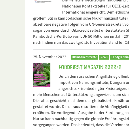
Die Menschenrechtsorganisationen LIC
Nationalen Kontaktstelle für OECD-Lei
International eingereicht. Dem ethisch
großem Stil in kambodschanische Mikrofinanzinstitute (
absehbare negative Folgen vom UN-Generalsekretär, vo
sogar von einer durch Oikocredit selbst unterstützten S
Kambodscha-Portfolio von EUR 50 Millionen im Jahr 201
nach Indien nun das zweitgrößte Investitionsland für Oi
25. November 2022
Kleinbauernrechte
News
Landgrabbin
FOODFirst Magazin 2022/2
Durch den russischen Angriffskrieg offe
Import von Nahrungsmitteln, Düngern und
angesichts krisenbedingter Preissteiger
mehr Menschen auf Unterstützung angewiesen, um sich
Dies alles geschieht, nachdem das globalisierte Ernäh
gestaltet wurde. Die daraus resultierende Abhängigkeit
ernähren. Die vorliegende Ausgabe ist der Forderung 
Nur so kann nachhaltig gegen die globale Ernährungskr
vorgegangen werden. Das bedeutet, dass die Vereinna