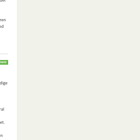
der
eren
nd
inanz
dige
ral
et.
en