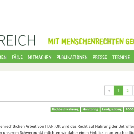
MIT MENSCHENRECHTEN GE
men
Fälle
Mitmachen
Publikationen
Presse
Termine
(current
«
1
2
Recht-auf-Nahrung
Monitoring
Landgrabbing
FOODF
henrechtlichen Arbeit von FIAN. Oft wird das Recht auf Nahrung der Betroff
 In unserem Schwerpunkt möchten wir daher einen Einblick in unterschiedli