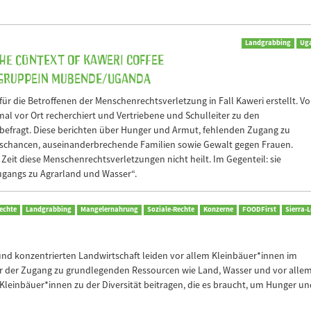
Landgrabbing
Ug
he context of Kaweri Coffee
Gruppein Mubende/Uganda
für die Betroffenen der Menschenrechtsverletzung in Fall Kaweri erstellt. V
mal vor Ort recherchiert und Vertriebene und Schulleiter zu den
befragt. Diese berichten über Hunger und Armut, fehlenden Zugang zu
schancen, auseinanderbrechende Familien sowie Gewalt gegen Frauen.
e Zeit diese Menschenrechtsverletzungen nicht heilt. Im Gegenteil: sie
gangs zu Agrarland und Wasser“.
echte
Landgrabbing
Mangelernahrung
Soziale-Rechte
Konzerne
FOODFirst
Sierra-
und konzentrierten Landwirtschaft leiden vor allem Kleinbäuer*innen im
er der Zugang zu grundlegenden Ressourcen wie Land, Wasser und vor alle
Kleinbäuer*innen zu der Diversität beitragen, die es braucht, um Hunger un