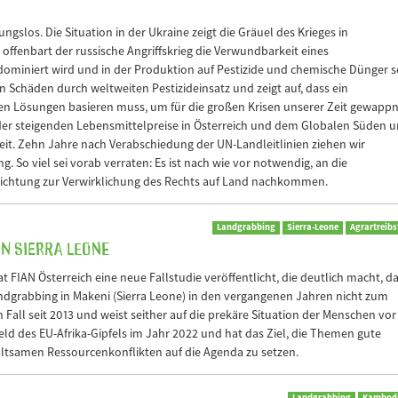
gslos. Die Situation in der Ukraine zeigt die Gräuel des Krieges in
offenbart der russische Angriffskrieg die Verwundbarkeit eines
miniert wird und in der Produktion auf Pestizide und chemische Dünger se
Schäden durch weltweiten Pestizideinsatz und zeigt auf, dass ein
en Lösungen basieren muss, um für die großen Krisen unserer Zeit gewapp
der steigenden Lebensmittelpreise in Österreich und dem Globalen Süden 
eit. Zehn Jahre nach Verabschiedung der UN-Landleitlinien ziehen wir
So viel sei vorab verraten: Es ist nach wie vor notwendig, an die
flichtung zur Verwirklichung des Rechts auf Land nachkommen.
Landgrabbing
Sierra-Leone
Agrartreibs
in Sierra Leone
FIAN Österreich eine neue Fallstudie veröffentlicht, die deutlich macht, d
andgrabbing in Makeni (Sierra Leone) in den vergangenen Jahren nicht zum
 Fall seit 2013 und weist seither auf die prekäre Situation der Menschen vor
feld des EU-Afrika-Gipfels im Jahr 2022 und hat das Ziel, die Themen gute
tsamen Ressourcenkonflikten auf die Agenda zu setzen.
Landgrabbing
Kambod