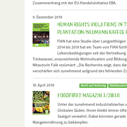
Zusammenhang mit der EU-Handelsinitiative EBA.
9. Dezember 2019
Human Rights violations in t
Plantation/Neumann Kaffee 
FIAN hat eine Studie über Langzeitfolgen 
2014 bis 2019 hat ein Team von FIAN fünf
Lebensbedingungen seit der Vertreibung 
Trinkwasser, unzureichende Wohnsituation und Bildung
Mitautorin Falk resümiert: „Die Recherche zeigt, dass di
verschärfen sich zunehmend aufgrund des fehlenden Zu
18. April 2018
Recht-auf-Nahrung
Kleinbauernr
FOODFirst Magazin 1/2018
Unter der zunehmend industrialisierten 
Globalen Süden. Ihnen bleibt immer öft
Saatgut verwehrt. Dabei könnten gerade 
Mangelernährung zu bekämpfen.