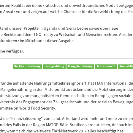
ierten Realität ein demokratisches und umweltfreundliches Modell entgege
n Ansatz vor und zeigen auf, welche Chance er für die Verwirklichung des Re
tand unserer Projekte in Uganda und Sierra Leone sowie über neue
che Rechte und dem TNC-Treaty zu Wirtschaft und Menschenrechten. Aus der
skonferenz im Mittelpunkt dieser Ausgabe.
ine verfügbar.
Recht-auf-Nahrung
Landgrabbing
Mangelernahrung
Jahresbericht
Annual-Re
 für die anhaltende Nahrungsmittelkrise ignoriert, hat FIAN International di
Mangelernährung in den Mittelpunkt zu rücken und die Mobilisierung in de
Unterstützung von marginalisierten Gemeinschaften im Kampf gegen soziale
weiterhin das Engagement der Zivilgesellschaft und der sozialen Bewegunge
mmittee on World Food Security.
st die "Finanzialisierung" von Land. Ackerland wird mehr und mehr zu eine
and des Falls in der Region MATOPIBA in Brasilien verdeutlichen, der auch im
ht, womit sich das weltweite FIAN-Netzwerk 2017 alles beschäftigt hat