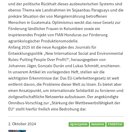
und der politische Rückhalt dieses ausbeuterischen Systems sind
ebenso Thema wie Landnahmen im Sojaanbau Paraguays und die
prekäre Situation der von Mangelernährung betroffenen
Menschen in Guatemala. Optimismus weckt das neue Gesetz zur
Förderung ländlicher Frauen in Kolumbien sowie ein
inspirierendes Projekt von FIAN Honduras zur Förderung
agrarökologischer Produktionsmodelle.
Anfang 2025 ist die neue Ausgabe des Journals für
Entwicklungspolitik „New International Social and Environmental
Rules: Putting People Over Profit?“, herausgegeben von
Johannes Jäger, Gonzalo Durán und Lukas Schmidt, erschienen.
In unserem Artikel im vorliegenden Heft, stellen wir die
wichtigsten Erkenntnisse dar. Das EU-Lieferkettengesetz ist weit
entfernt davon, die Probleme dieser Welt zu lösen. Es bietet aber
einen Ansatzpunkt, um internationale Solidarität zu forcieren und
zivilgesellschaftliche Netzwerke aufzubauen. Der angekündigte
Omnibus-Vorschlag zur „Stärkung der Wettbewerbsfähigkeit der
EU“ stellt hierfür freilich eine Bedrohung dar.
2. Oktober 2024
Agrarsystem
Konzerne
FOODFirst