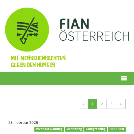
Mit Menschenrechten
gegen den Hunger
Menü
(current)
«
1
2
3
»
23. Februar 2026
Recht-auf-Nahrung
Monitoring
Landgrabbing
FOODFirst