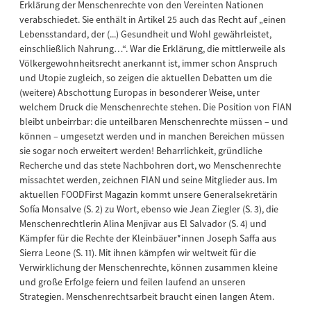
Erklärung der Menschenrechte von den Vereinten Nationen
verabschiedet. Sie enthält in Artikel 25 auch das Recht auf „einen
Lebensstandard, der (...) Gesundheit und Wohl gewährleistet,
einschließlich Nahrung…“. War die Erklärung, die mittlerweile als
Völkergewohnheitsrecht anerkannt ist, immer schon Anspruch
und Utopie zugleich, so zeigen die aktuellen Debatten um die
(weitere) Abschottung Europas in besonderer Weise, unter
welchem Druck die Menschenrechte stehen. Die Position von FIAN
bleibt unbeirrbar: die unteilbaren Menschenrechte müssen – und
können – umgesetzt werden und in manchen Bereichen müssen
sie sogar noch erweitert werden! Beharrlichkeit, gründliche
Recherche und das stete Nachbohren dort, wo Menschenrechte
missachtet werden, zeichnen FIAN und seine Mitglieder aus. Im
aktuellen FOODFirst Magazin kommt unsere Generalsekretärin
Sofía Monsalve (S. 2) zu Wort, ebenso wie Jean Ziegler (S. 3), die
Menschenrechtlerin Alina Menjivar aus El Salvador (S. 4) und
Kämpfer für die Rechte der Kleinbäuer*innen Joseph Saffa aus
Sierra Leone (S. 11). Mit ihnen kämpfen wir weltweit für die
Verwirklichung der Menschenrechte, können zusammen kleine
und große Erfolge feiern und feilen laufend an unseren
Strategien. Menschenrechtsarbeit braucht einen langen Atem.