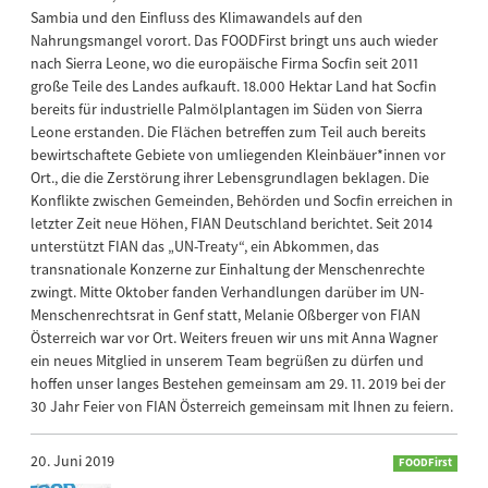
Sambia und den Einfluss des Klimawandels auf den
Nahrungsmangel vorort. Das FOODFirst bringt uns auch wieder
nach Sierra Leone, wo die europäische Firma Socfin seit 2011
große Teile des Landes aufkauft. 18.000 Hektar Land hat Socfin
bereits für industrielle Palmölplantagen im Süden von Sierra
Leone erstanden. Die Flächen betreffen zum Teil auch bereits
bewirtschaftete Gebiete von umliegenden Kleinbäuer*innen vor
Ort., die die Zerstörung ihrer Lebensgrundlagen beklagen. Die
Konflikte zwischen Gemeinden, Behörden und Socfin erreichen in
letzter Zeit neue Höhen, FIAN Deutschland berichtet. Seit 2014
unterstützt FIAN das „UN-Treaty“, ein Abkommen, das
transnationale Konzerne zur Einhaltung der Menschenrechte
zwingt. Mitte Oktober fanden Verhandlungen darüber im UN-
Menschenrechtsrat in Genf statt, Melanie Oßberger von FIAN
Österreich war vor Ort. Weiters freuen wir uns mit Anna Wagner
ein neues Mitglied in unserem Team begrüßen zu dürfen und
hoffen unser langes Bestehen gemeinsam am 29. 11. 2019 bei der
30 Jahr Feier von FIAN Österreich gemeinsam mit Ihnen zu feiern.
20. Juni 2019
FOODFirst