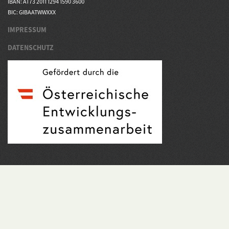
IBAN: AT73 2011 1294 1590 3600
BIC: GIBAATWWXXX
IMPRESSUM
DATENSCHUTZ