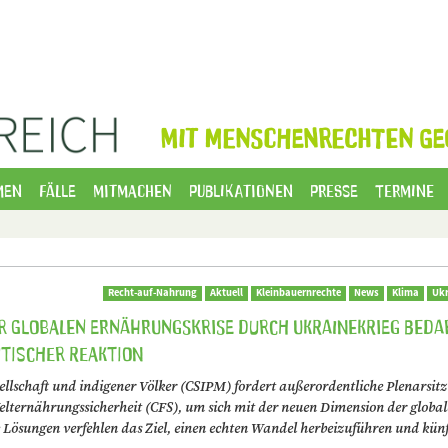
MIT MENSCHENRECHTEN GE
men
Fälle
Mitmachen
Publikationen
Presse
Termine
Recht-auf-Nahrung
Aktuell
Kleinbauernrechte
News
Klima
Ukr
r globalen Ernährungskrise durch Ukrainekrieg beda
itischer Reaktion
llschaft und indigener Völker (CSIPM) fordert außerordentliche Plenarsit
elternährungssicherheit (CFS), um sich mit der neuen Dimension der globa
 Lösungen verfehlen das Ziel, einen echten Wandel herbeizuführen und künf