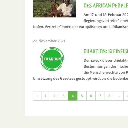
des African Peopl
Am 17. und 18. Februar 202
Regierungsvertreter*inne
trafen. Vertreter*innen der europäischen und afrikanis
22. November 2021
Eilaktion: Kleinf
Der Zweck dieser Briefakt
Bestimmungen des Fischere
die Menschenrechte von Kl
Umsetzung des Gesetzes gestoppt wird, bis die Bedenk
‹
1
2
3
4
5
6
7
8
...