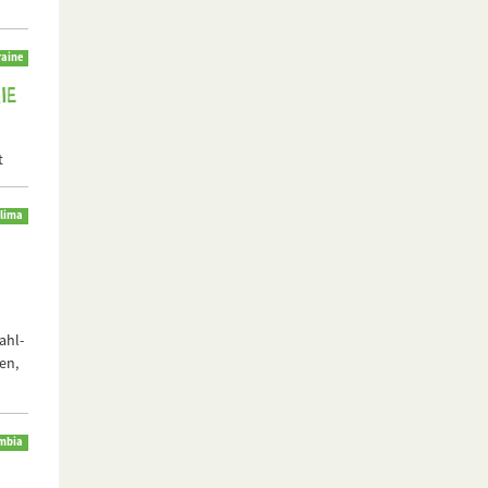
aine
ie
t
lima
ahl-
en,
mbia