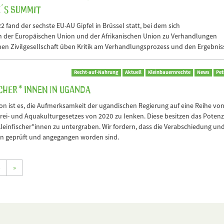
e´s Summit
2 fand der sechste EU-AU Gipfel in Brüssel statt, bei dem sich
n der Europäischen Union und der Afrikanischen Union zu Verhandlungen
chen Zivilgesellschaft üben Kritik am Verhandlungsprozess und den Ergebnis
Recht-auf-Nahrung
Aktuell
Kleinbauernrechte
News
Pet
ischer*innen in Uganda
ion ist es, die Aufmerksamkeit der ugandischen Regierung auf eine Reihe vo
i- und Aquakulturgesetzes von 2020 zu lenken. Diese besitzen das Potenzi
einfischer*innen zu untergraben. Wir fordern, dass die Verabschiedung un
en geprüft und angegangen worden sind.
›
»