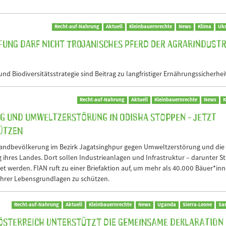
Recht-auf-Nahrung
Aktuell
Kleinbauernrechte
News
Klima
Ukr
ung darf nicht trojanisches Pferd der Agrarindustr
nd Biodiversitätsstrategie sind Beitrag zu langfristiger Ernährungssicherhei
Recht-auf-Nahrung
Aktuell
Kleinbauernrechte
News
K
ng und Umweltzerstörung in Odisha stoppen - jetzt
ützen
e Landbevölkerung im Bezirk Jagatsinghpur gegen Umweltzerstörung und die
hres Landes. Dort sollen Industrieanlagen und Infrastruktur – darunter St
t werden. FIAN ruft zu einer Briefaktion auf, um mehr als 40.000 Bäuer*inn
ihrer Lebensgrundlagen zu schützen.
Recht-auf-Nahrung
Aktuell
Kleinbauernrechte
News
Uganda
Sierra-Leone
Sa
N Österreich unterstützt die gemeinsame Deklaration