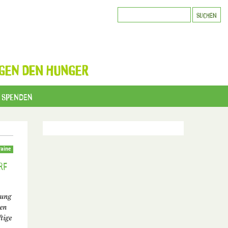
GEN DEN HUNGER
Spenden
aine
rf
zung
len
tige