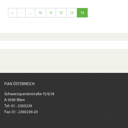
«
‹
...
10
11
12
13
14
FIAN ÖSTERREICH
Schwarzspanierstraße 15/6/18
A-1090 Wien
Tel: 01 - 2350239
Fax: 01 - 2360239-20