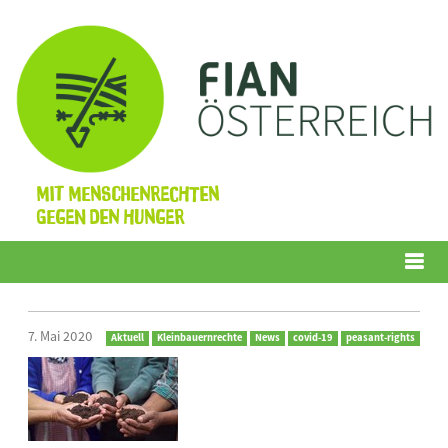
Mit Menschenrechten
gegen den Hunger
Menü
7. Mai 2020
Aktuell
Kleinbauernrechte
News
covid-19
peasant-rights