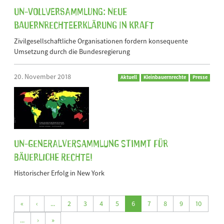
UN-Vollversammlung: Neue
Bauernrechteerklärung in Kraft
Zivilgesellschaftliche Organisationen fordern konsequente
Umsetzung durch die Bundesregierung
20. November 2018
Aktuell
Kleinbauernrechte
Presse
UN-Generalversammlung stimmt für
bäuerliche Rechte!
Historischer Erfolg in New York
«
‹
...
2
3
4
5
6
7
8
9
10
...
›
»