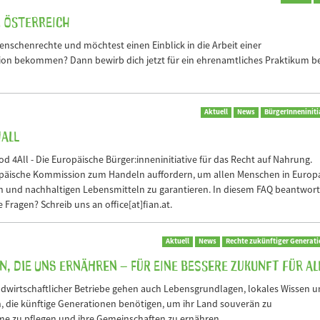
N Österreich
Menschenrechte und möchtest einen Einblick in die Arbeit einer
on bekommen? Dann bewirb dich jetzt für ein ehrenamtliches Praktikum be
Aktuell
News
BürgerInneniniti
4All
d 4All - Die Europäische Bürger:inneninitiative für das Recht auf Nahrung.
opäische Kommission zum Handeln auffordern, um allen Menschen in Europ
 und nachhaltigen Lebensmitteln zu garantieren. In diesem FAQ beantwor
Fragen? Schreib uns an office[at]fian.at.
Aktuell
News
Rechte zukünftiger Generat
, die uns ernähren – für eine bessere Zukunft für al
dwirtschaftlicher Betriebe gehen auch Lebensgrundlagen, lokales Wissen 
, die künftige Generationen benötigen, um ihr Land souverän zu
me zu pflegen und ihre Gemeinschaften zu ernähren.