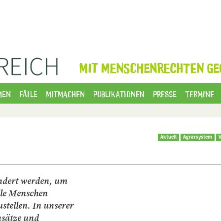
MIT MENSCHENRECHTEN GE
men
Fälle
Mitmachen
Publikationen
Presse
Termine
Aktuell
Agrarsystem
V
ndert werden, um
lle Menschen
stellen. In unserer
nsätze und