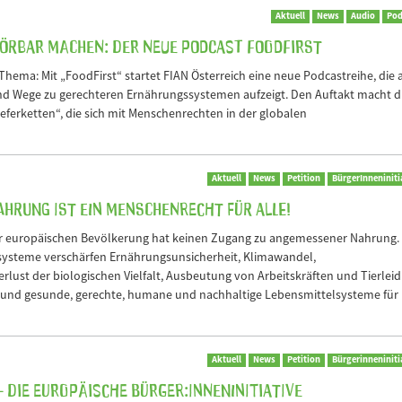
Aktuell
News
Audio
Pod
örbar machen: Der neue Podcast FoodFirst
 Thema: Mit „FoodFirst“ startet FIAN Österreich eine neue Podcastreihe, die a
nd Wege zu gerechteren Ernährungssystemen aufzeigt. Den Auftakt macht d
ieferketten“, die sich mit Menschenrechten in der globalen
Aktuell
News
Petition
BürgerInneniniti
ahrung ist ein Menschenrecht für alle!
er europäischen Bevölkerung hat keinen Zugang zu angemessener Nahrung.
lsysteme verschärfen Ernährungsunsicherheit, Klimawandel,
ust der biologischen Vielfalt, Ausbeutung von Arbeitskräften und Tierleid.
 und gesunde, gerechte, humane und nachhaltige Lebensmittelsysteme für
Aktuell
News
Petition
Bürgerinneniniti
- Die Europäische Bürger:inneninitiative