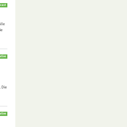
cast
lle
ie
ative
 Die
ative