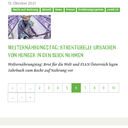
15. Oktober 2021
Recht-auf-Nahrung
Aktuell
News
Presse
Ernährungssystem
covid-19
Welternährungstag: Strukturelle Ursachen
von Hunger in den Blick nehmen
Welternährungstag: Brot für die Welt und FIAN Österreich legen
Jahrbuch zum Recht auf Nahrung vor
«
‹
...
2
3
4
5
6
7
8
9
10
...
›
»