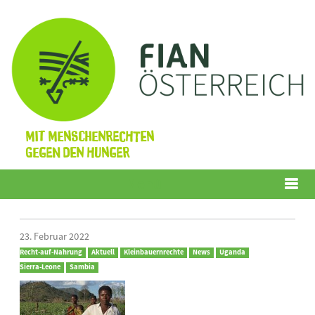
Mit Menschenrechten
gegen den Hunger
Menü
23. Februar 2022
Recht-auf-Nahrung
Aktuell
Kleinbauernrechte
News
Uganda
Sierra-Leone
Sambia