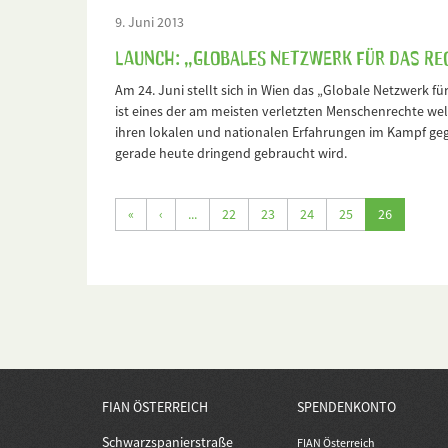
9. Juni 2013
Launch: „Globales Netzwerk für das Re
Am 24. Juni stellt sich in Wien das „Globale Netzwerk f
ist eines der am meisten verletzten Menschenrechte wel
ihren lokalen und nationalen Erfahrungen im Kampf geg
gerade heute dringend gebraucht wird.
«
‹
...
22
23
24
25
26
FIAN ÖSTERREICH
SPENDENKONTO
Schwarzspanierstraße
FIAN Österreich