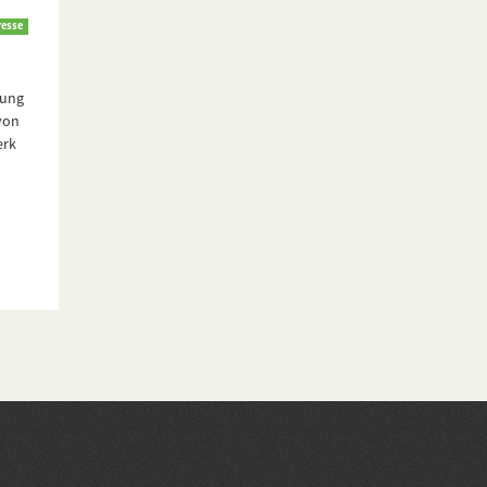
resse
rung
von
erk