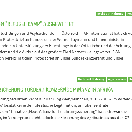
Recht-auf-Nahrung
Pet
n "Refugee Camp" ausgeweitet
üchtlingen und Asylsuchenden in Österreich FIAN International hat sich v
m Protestbrief an Bundeskanzler Werner Faymann und Innenministerin
ndet: In Unterstützung der Flüchtlinge in der Votivkirche und der Achtung
iert und die Aktion auf das größere FIAN Netzwerk ausgeweitet. FIAN
ch bereits mit dem Protestbrief an unser Bundeskanzleramt und unser
Recht-auf-Nahrung
Agrarsystem
P
ssicherung fördert Konzerndominanz in Afrika
g gefährden Recht auf Nahrung Wien/München, 05.06.2015 – Im Vorfeld 
e G7 besitzt keine demokratische Legitimation, um über zentrale
e G7-Initiative „Neue Allianz für Ernährungssicherung“ hat sich zwar die
, im Vordergrund steht jedoch die Förderung des Agribusiness aus den G7-