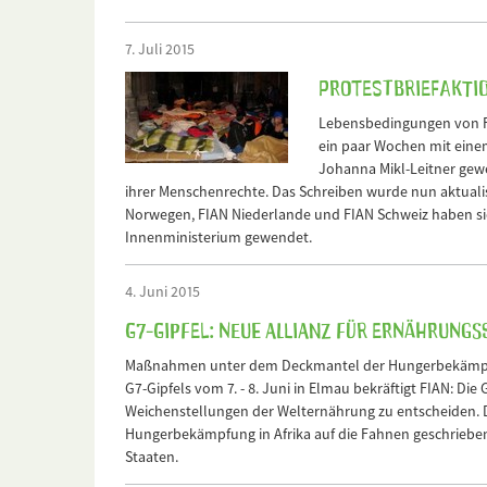
7. Juli 2015
Protestbriefaktio
Lebensbedingungen von Fl
ein paar Wochen mit eine
Johanna Mikl-Leitner gewe
ihrer Menschenrechte. Das Schreiben wurde nun aktualis
Norwegen, FIAN Niederlande und FIAN Schweiz haben si
Innenministerium gewendet.
4. Juni 2015
G7-Gipfel: Neue Allianz für Ernährung
Maßnahmen unter dem Deckmantel der Hungerbekämpfun
G7-Gipfels vom 7. - 8. Juni in Elmau bekräftigt FIAN: Di
Weichenstellungen der Welternährung zu entscheiden. Di
Hungerbekämpfung in Afrika auf die Fahnen geschrieben
Staaten.