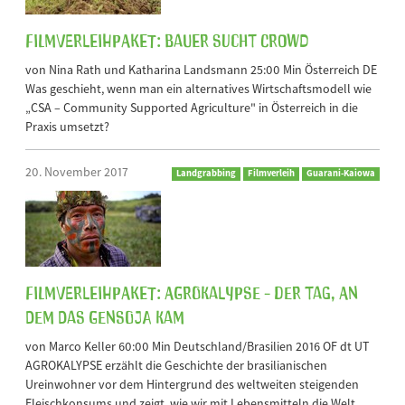
Filmverleihpaket: Bauer sucht Crowd
von Nina Rath und Katharina Landsmann 25:00 Min Österreich DE
Was geschieht, wenn man ein alternatives Wirtschaftsmodell wie
„CSA – Community Supported Agriculture" in Österreich in die
Praxis umsetzt?
20. November 2017
Landgrabbing
Filmverleih
Guarani-Kaiowa
Filmverleihpaket: AGROkalypse - Der Tag, an
dem das Gensoja kam
von Marco Keller 60:00 Min Deutschland/Brasilien 2016 OF dt UT
AGROKALYPSE erzählt die Geschichte der brasilianischen
Ureinwohner vor dem Hintergrund des weltweiten steigenden
Fleischkonsums und zeigt, wie wir mit Lebensmitteln die Welt