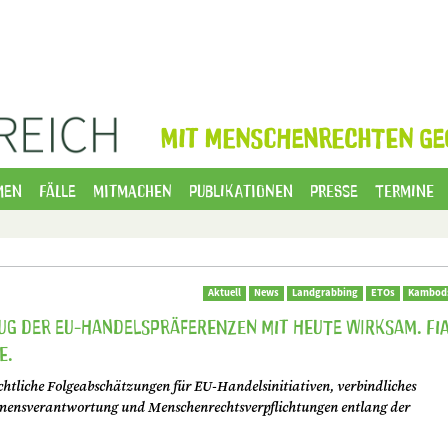
MIT MENSCHENRECHTEN GE
men
Fälle
Mitmachen
Publikationen
Presse
Termine
Aktuell
News
Landgrabbing
ETOs
Kambod
g der EU-Handelspräferenzen mit heute wirksam. FI
e.
htliche Folgeabschätzungen für EU-Handelsinitiativen, verbindliches
nsverantwortung und Menschenrechtsverpflichtungen entlang der