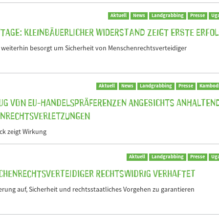
Aktuell
News
Landgrabbing
Presse
Ug
tage: Kleinbäuerlicher Widerstand zeigt erste Erfo
 weiterhin besorgt um Sicherheit von Menschenrechtsverteidiger
Aktuell
News
Landgrabbing
Presse
Kambod
ug von EU-Handelspräferenzen angesichts anhalten
nrechtsverletzungen
uck zeigt Wirkung
Aktuell
Landgrabbing
Presse
Ug
chenrechtsverteidiger rechtswidrig verhaftet
erung auf, Sicherheit und rechtsstaatliches Vorgehen zu garantieren