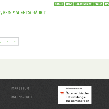
Aktuell
News
Landgrabbing
Presse
Ug
, kein Mal entschädigt
..
›
»
IMPRESSUM
DATENSCHUTZ