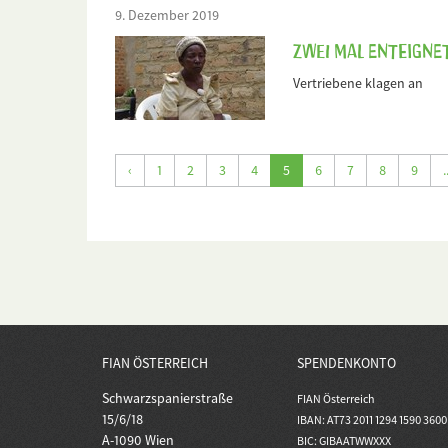
9. Dezember 2019
Zwei Mal enteignet
Vertriebene klagen an
‹
1
2
3
4
5
6
7
8
9
.
FIAN ÖSTERREICH
SPENDENKONTO
Schwarzspanierstraße
FIAN Österreich
15/6/18
IBAN: AT73 2011 1294 1590 3600
A-1090 Wien
BIC: GIBAATWWXXX