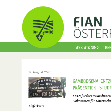
Wer wir sind
The
12. August 2020
Kambodscha: Entzu
präsentiert Studi
FIAN fordert menschenrec
Abkommen für Unternehme
Lieferkette