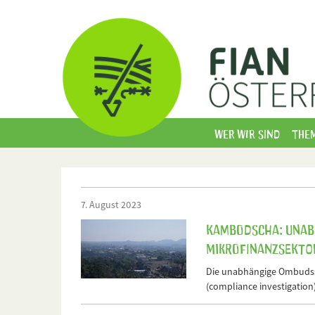
Wer wir sind
The
7. August 2023
Kambodscha: Unabh
Mikrofinanzsekto
Die unabhängige Ombudsst
(compliance investigation