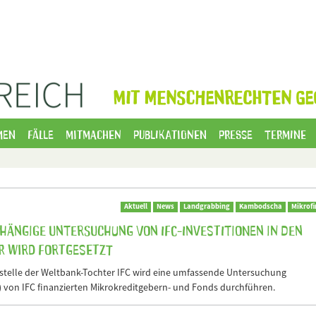
MIT MENSCHENRECHTEN GE
men
Fälle
Mitmachen
Publikationen
Presse
Termine
Aktuell
News
Landgrabbing
Kambodscha
Mikrof
ängige Untersuchung von IFC-Investitionen in den
r wird fortgesetzt
elle der Weltbank-Tochter IFC wird eine umfassende Untersuchung
) von IFC finanzierten Mikrokreditgebern- und Fonds durchführen.