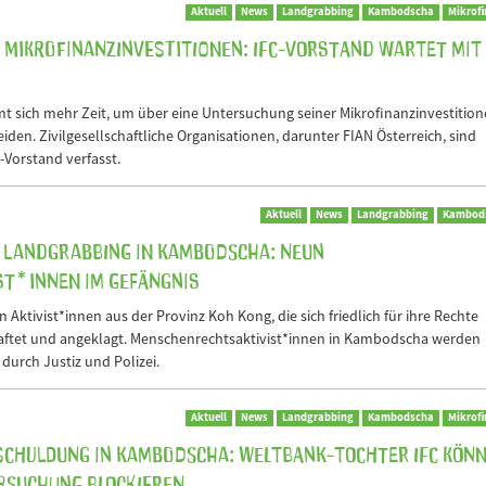
Aktuell
News
Landgrabbing
Kambodscha
Mikrof
Mikrofinanzinvestitionen: IFC-Vorstand wartet mit
t sich mehr Zeit, um über eine Untersuchung seiner Mikrofinanzinvestitio
den. Zivilgesellschaftliche Organisationen, darunter FIAN Österreich, sind
Vorstand verfasst.
Aktuell
News
Landgrabbing
Kambod
 Landgrabbing in Kambodscha: Neun
st*innen im Gefängnis
ktivist*innen aus der Provinz Koh Kong, die sich friedlich für ihre Rechte
haftet und angeklagt. Menschenrechtsaktivist*innen in Kambodscha werden
urch Justiz und Polizei.
Aktuell
News
Landgrabbing
Kambodscha
Mikrof
schuldung in Kambodscha: Weltbank-Tochter IFC kön
rsuchung blockieren