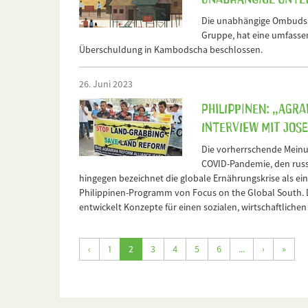
Die unabhängige Ombudsste
Gruppe, hat eine umfass
Überschuldung in Kambodscha beschlossen.
26. Juni 2023
Philippinen: „Agr
Interview mit Jo
Die vorherrschende Meinu
COVID-Pandemie, den russ
hingegen bezeichnet die globale Ernährungskrise als ein
Philippinen-Programm von Focus on the Global South. D
entwickelt Konzepte für einen sozialen, wirtschaftliche
‹
1
2
3
4
5
6
...
›
»