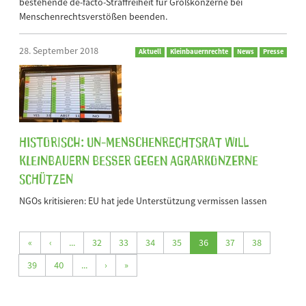
bestehende de-facto-Straffreiheit für Großkonzerne bei
Menschenrechtsverstößen beenden.
28. September 2018
Aktuell
Kleinbauernrechte
News
Presse
Historisch: UN-Menschenrechtsrat will
Kleinbauern besser gegen Agrarkonzerne
schützen
NGOs kritisieren: EU hat jede Unterstützung vermissen lassen
«
‹
...
32
33
34
35
36
37
38
39
40
...
›
»