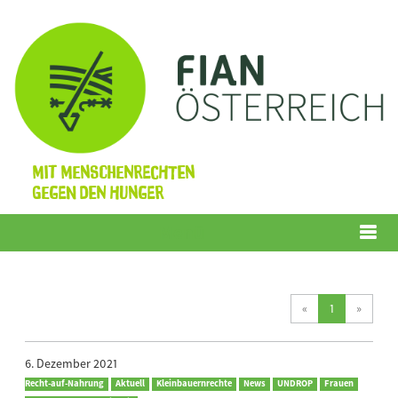
Mit Menschenrechten
gegen den Hunger
Menü
(current)
«
1
»
6. Dezember 2021
Recht-auf-Nahrung
Aktuell
Kleinbauernrechte
News
UNDROP
Frauen