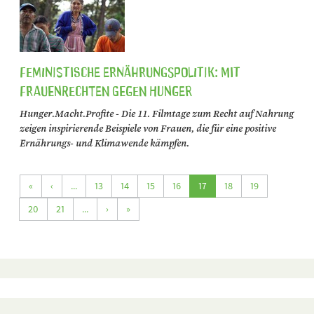
Feministische Ernährungspolitik: Mit
Frauenrechten gegen Hunger
Hunger.Macht.Profite - Die 11. Filmtage zum Recht auf Nahrung
zeigen inspirierende Beispiele von Frauen, die für eine positive
Ernährungs- und Klimawende kämpfen.
«
‹
...
13
14
15
16
17
18
19
20
21
...
›
»