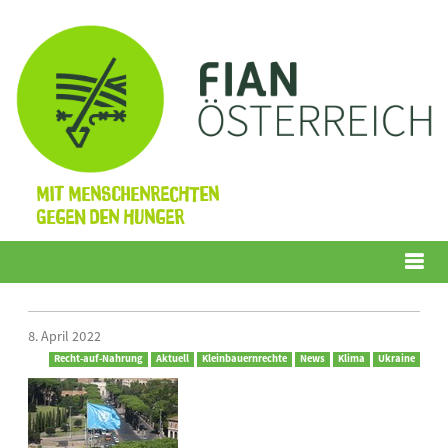
Mit Menschenrechten
gegen den Hunger
Menü
8. April 2022
Recht-auf-Nahrung
Aktuell
Kleinbauernrechte
News
Klima
Ukraine