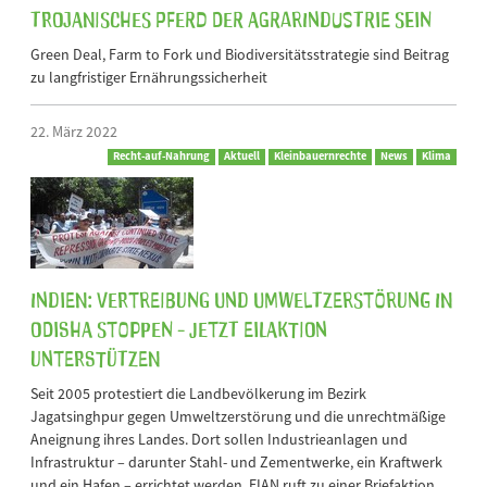
trojanisches Pferd der Agrarindustrie sein
Green Deal, Farm to Fork und Biodiversitätsstrategie sind Beitrag
zu langfristiger Ernährungssicherheit
22. März 2022
Recht-auf-Nahrung
Aktuell
Kleinbauernrechte
News
Klima
Indien: Vertreibung und Umweltzerstörung in
Odisha stoppen - jetzt Eilaktion
unterstützen
Seit 2005 protestiert die Landbevölkerung im Bezirk
Jagatsinghpur gegen Umweltzerstörung und die unrechtmäßige
Aneignung ihres Landes. Dort sollen Industrieanlagen und
Infrastruktur – darunter Stahl- und Zementwerke, ein Kraftwerk
und ein Hafen – errichtet werden. FIAN ruft zu einer Briefaktion