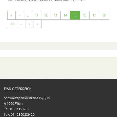
«
‹
...
11
12
13
14
15
16
17
18
19
...
›
»
FIAN ÖSTERREICH
Schwarzspanierstraße 15/6/18
A-1090 Wien
Tel: 01 - 2350239
Fax: 01 - 2360239-20