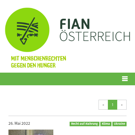
Mit Menschenrechten
gegen den Hunger
Menü
(current)
«
1
»
26. Mai 2022
Recht-auf-Nahrung
Klima
Ukraine