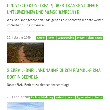
Update: Der UN-Treaty über transnationale
Unternehmen und Menschenrechte
Was ist bisher geschehen? Wie geht es die nächsten Monate weiter
im Verhandlungsprozess?
25. Februar 2019
Aktuell
News
Landgrabbing
Presse
Sierra-Leone
Sierra Leone: Landnahme durch Palmöl-Firma
SOCFIN beenden
Neuer FIAN-Bericht zu Menschenrechtslage
20. Februar 2019
Recht-auf-Nahrung
Aktuell
News
Agrarsystem
Presse