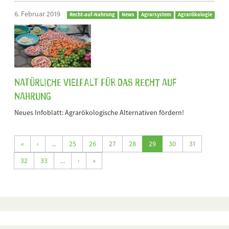
6. Februar 2019
Recht-auf-Nahrung
News
Agrarsystem
Agrarökologie
Natürliche Vielfalt für das Recht auf
Nahrung
Neues Infoblatt: Agrarökologische Alternativen fördern!
«
‹
...
25
26
27
28
29
30
31
32
33
...
›
»