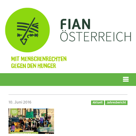
Mit Menschenrechten
gegen den Hunger
Menü
10. Juni 2016
Aktuell
Jahresbericht