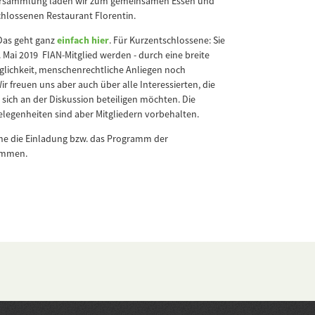
ersammlung laden wir zum gemeinsamen Essen und
hlossenen Restaurant Florentin.
Das geht ganz
einfach hier
. Für Kurzentschlossene: Sie
 Mai 2019 FIAN-Mitglied werden - durch eine breite
öglichkeit, menschenrechtliche Anliegen noch
r freuen uns aber auch über alle Interessierten, die
ich an der Diskussion beteiligen möchten. Die
egenheiten sind aber Mitgliedern vorbehalten.
rne die Einladung bzw. das Programm der
ommen.