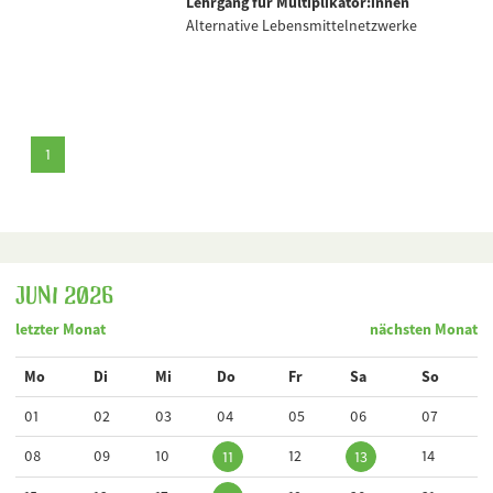
Lehrgang für Multiplikator:innen
Alternative Lebensmittelnetzwerke
1
Juni 2026
letzter Monat
nächsten Monat
Mo
Di
Mi
Do
Fr
Sa
So
01
02
03
04
05
06
07
08
09
10
12
14
11
13