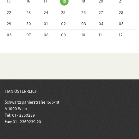
15
16
17
19
20
21
18
22
23
24
25
26
27
28
29
30
01
02
03
04
05
06
07
08
09
10
11
12
FIAN ÖSTERREICH
Schwarzspanierstraße 15/6/18
A-1090 Wien
Tel: 01 - 2350239
Fax: 01 - 2360239-20