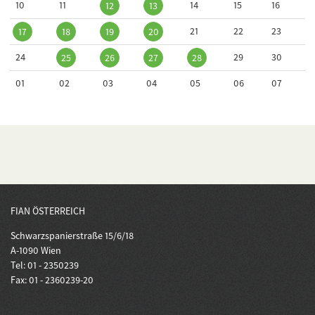
10
11
14
15
16
12
13
21
22
23
17
18
19
20
24
29
30
25
26
27
28
01
02
03
04
05
06
07
FIAN ÖSTERREICH
Schwarzspanierstraße 15/6/18
A-1090 Wien
Tel: 01 - 2350239
Fax: 01 - 2360239-20