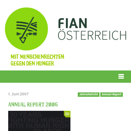
Mit Menschenrechten
gegen den Hunger
Menü
1. Juni 2007
Jahresbericht
Annual-Report
Annual Report 2006