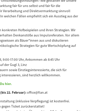
r Entscheidungsfindungen? Wie gestalten wir unsere
rktung fair für uns selbst und fair für die
r Verarbeitung und Direktvermarktung sinnvoll
 In welchen Fällen empfiehlt sich ein Ausstieg aus der
n konkreten Hofbeispielen und ihren Strategien. Wir
erhalten Denkanstöße aus Impulsreferaten. Vor allem
ngswissen als Bäuer*innen aus und diskutieren
rökologische Strategien für gute Wertschöpfung auf
3, 9:00-17:00 Uhr, Ankommen ab 8:45 Uhr
uf der Gugl 3, Linz
ern sowie Einstiegsinteressierte, die sich für
interessieren, sind herzlich willkommen.
Du hier.
bis 22. Februar):
office@fian.at
staltung (inklusive Verpflegung) ist kostenfrei.
 gegen Ticket zurückerstattet!