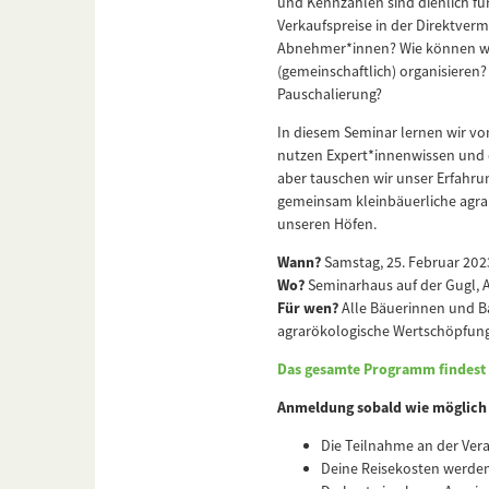
und Kennzahlen sind dienlich fü
Verkaufspreise in der Direktverma
Abnehmer*innen? Wie können wi
(gemeinschaftlich) organisieren?
Pauschalierung?
In diesem Seminar lernen wir vo
nutzen Expert*innenwissen und 
aber tauschen wir unser Erfahru
gemeinsam kleinbäuerliche agra
unseren Höfen.
Wann?
Samstag, 25. Februar 202
Wo?
Seminarhaus auf der Gugl, A
Für wen?
Alle Bäuerinnen und Bau
agrarökologische Wertschöpfung 
Das gesamte Programm findest 
Anmeldung sobald wie möglich (
Die Teilnahme an der Veran
Deine Reisekosten werden