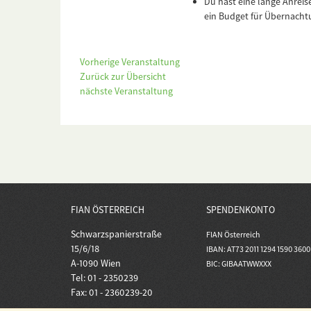
Du hast eine lange Anreis
ein Budget für Übernacht
Vorherige Veranstaltung
Zurück zur Übersicht
nächste Veranstaltung
FIAN ÖSTERREICH
SPENDENKONTO
Schwarzspanierstraße
FIAN Österreich
15/6/18
IBAN: AT73 2011 1294 1590 3600
A-1090 Wien
BIC: GIBAATWWXXX
Tel: 01 - 2350239
Fax: 01 - 2360239-20