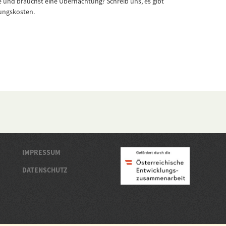
e und brauchst eine Übernachtung? Schreib uns, es gibt
ungskosten.
IMPRESSUM
DATENSCHUTZ