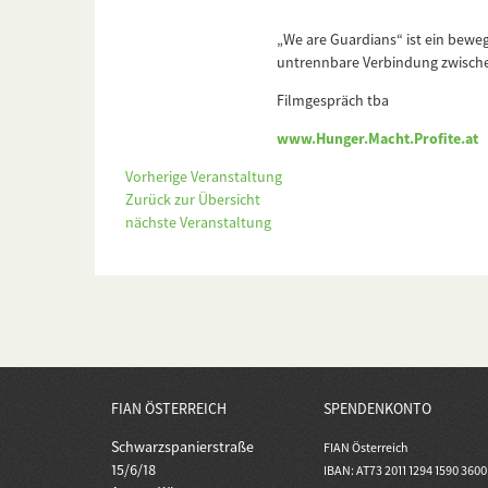
„We are Guardians“ ist ein bew
untrennbare Verbindung zwische
Filmgespräch tba
www.Hunger.Macht.Profite.at
Vorherige Veranstaltung
Zurück zur Übersicht
nächste Veranstaltung
FIAN ÖSTERREICH
SPENDENKONTO
Schwarzspanierstraße
FIAN Österreich
15/6/18
IBAN: AT73 2011 1294 1590 3600