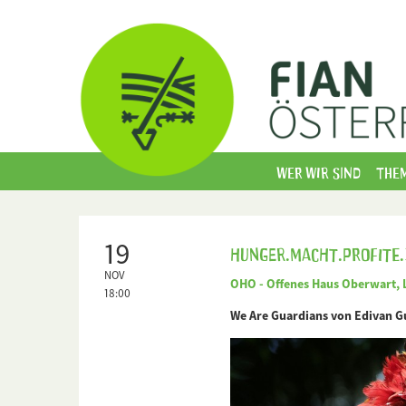
Wer wir sind
The
19
Hunger.Macht.Profite.
NOV
OHO - Offenes Haus Oberwart, 
18:00
We Are Guardians von Edivan G