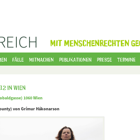
MIT MENSCHENRECHTEN GE
men
Fälle
Mitmachen
Publikationen
Presse
Termine
12 in Wien
eobaldgasse) 1060 Wien
County) von Grímur Hákonarson