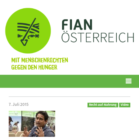
Mit Menschenrechten
gegen den Hunger
Menü
7. Juli 2015
Recht-auf-Nahrung
Video