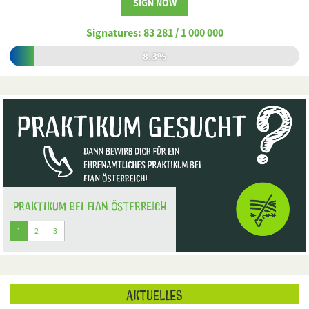
SIGN NOW
Signatures:
83 281
/
1 000 000
8.3%
Praktikum bei FIAN Österreich
1
2
3
Aktuelles