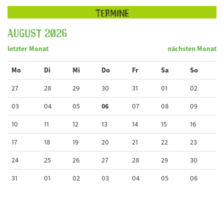
Termine
August 2026
letzter Monat
nächsten Monat
Mo
Di
Mi
Do
Fr
Sa
So
27
28
29
30
31
01
02
03
04
05
06
07
08
09
10
11
12
13
14
15
16
17
18
19
20
21
22
23
24
25
26
27
28
29
30
31
01
02
03
04
05
06